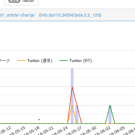
Twitter
4 + 4
0/_article/-char/ja/
(
info:doi/10.24506/jsda.2.2_120
)
マーク
Twitter (通常)
Twitter (RT)
*
*
2018-06-02
2018-06-05
2018-06
-05-12
2
2018-05-15
2018-05-18
2018-05-21
2018-05-24
2018-05-27
2018-05-30