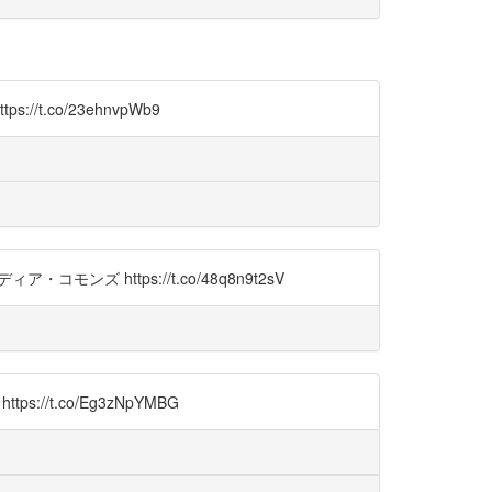
co/23ehnvpWb9
ンズ https://t.co/48q8n9t2sV
t.co/Eg3zNpYMBG