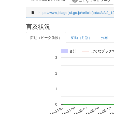
はてなブックマーク
3
https://www.jstage.jst.go.jp/article/jsda/2/2/2_12
言及状況
変動（ピーク前後）
変動（月別）
分布
合計
はてなブック
3
2
1
0
2018-05-03
2018-05-06
2018-05-09
2018
2018-04-27
2018-04-30