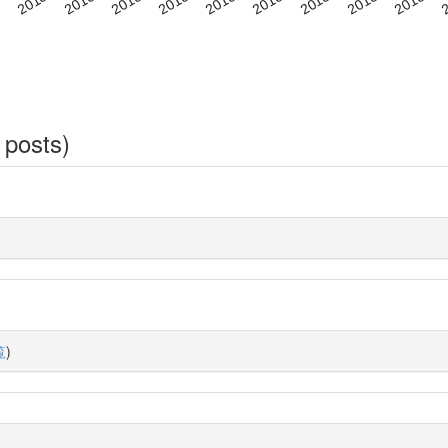
 posts)
覧
)