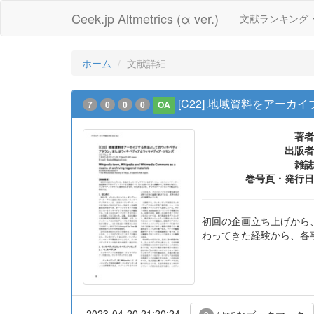
Ceek.jp Altmetrics (α ver.)
文献ランキング
ホーム
文献詳細
[C22] 地域資料をア
7
0
0
0
OA
著者
出版者
雑誌
巻号頁・発行日
初回の企画立ち上げから
わってきた経験から、各
2023-04-20 21:20:24