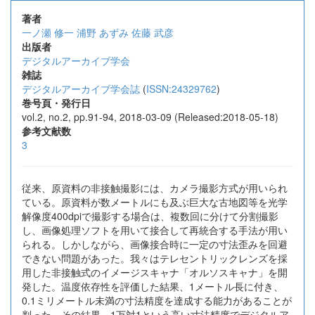
著者
一ノ瀬 修一
浦野 あずみ
佐藤 武彦
出版者
デジタルアーカイブ学会
雑誌
デジタルアーカイブ学会誌
(
ISSN:24329762
)
巻号頁・発行日
vol.2, no.2, pp.91-94, 2018-03-09 (Released:2018-05-18)
参考文献数
3
従来、原資料の非接触撮影には、カメラ撮影方式が用いられ
ている。原資料が数メートルにも及ぶ巨大な古地図等を光学
解像度400dpiで撮影する場合は、複数回に分けて分割撮影
し、画像処理ソフトを用いて接合して再統合する手法が用い
られる。しかしながら、画像接合時に一定の寸法歪みを回避
できない問題があった。我々はテレセントリックレンズを採
用した非接触式のイメージスキャナ「オルソスキャナ」を開
発した。温度依存性を評価した結果、1メートル長に付き、
0.1ミリメートル未満の寸法精度を達成する能力があることが
判った。その結果、1万対1という高い寸法精度でデジタルア