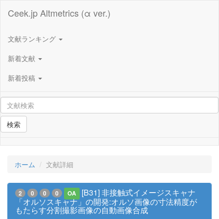
Ceek.jp Altmetrics (α ver.)
文献ランキング
新着文献
新着投稿
検索
ホーム
文献詳細
[B31] 非接触式イメージスキャナ
2
0
0
0
OA
「オルソスキャナ」の開発:オルソ画像の寸法精度が
もたらす分割撮影画像の自動画像合成