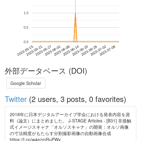
1.0
0.5
0.0
2023-07-02
2023-05-15
2023-06-02
2023-06-20
2023-07-08
2023-05-21
2023-06-08
2023-06-26
2023-05-27
2023-06-14
外部データベース (DOI)
Google Scholar
Twitter
(2 users, 3 posts, 0 favorites)
2018年に日本デジタルアーカイブ学会における発表内容を資
料（論文）にまとめました。 J-STAGE Articles - [B31] 非接触
式イメージスキャナ「オルソスキャナ」の開発：オルソ画像
の寸法精度がもたらす分割撮影画像の自動画像合成
https://t.co/w4ezmRuPWv