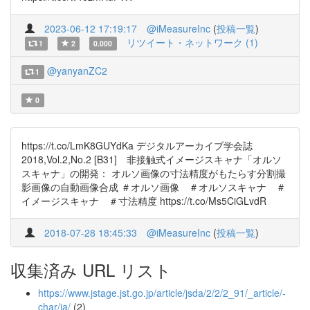
2023-06-12 17:19:17
@iMeasureInc
(
投稿一覧
)
リツイート・ネットワーク (1)
1
2
0.000
@yanyanZC2
1
0
https://t.co/LmK8GUYdKa デジタルアーカイブ学会誌
2018,Vol.2,No.2 [B31] 非接触式イメージスキャナ「オルソ
スキャナ」の開発： オルソ画像の寸法精度がもたらす分割撮
影画像の自動画像合成 ＃オルソ画像 ＃オルソスキャナ ＃
イメージスキャナ ＃寸法精度 https://t.co/Ms5CiGLvdR
2018-07-28 18:45:33
@iMeasureInc
(
投稿一覧
)
収集済み URL リスト
https://www.jstage.jst.go.jp/article/jsda/2/2/2_91/_article/-
char/ja/
(2)