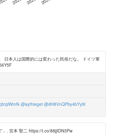
 日本人は国際的には変わった民俗だな。 ドイツ軍
6Y5F
fcqiWmfk
@aythieget
@dH8VnQPby4bYy9l
ttps://t.co/88jjIDN3Pw