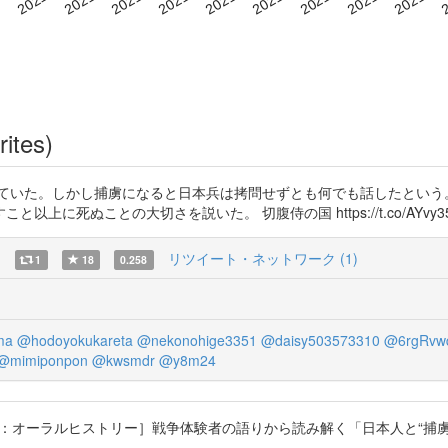
rites)
ていた。しかし捕虜になると日本兵は拷問せずとも何でも話したという。
死ぬことの大切さを説いた。 切腹侍の国 https://t.co/AYvy35
)
リツイート・ネットワーク (1)
1
18
0.258
ma
@hodoyokukareta
@nekonohige3351
@daisy503573310
@6rgRvwq
@mimiponpon
@kwsmdr
@y8m24
ラルヒストリー］戦争体験者の語りから読み解く「日本人と“捕虜”」. 宮本 聖二 h