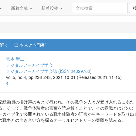
新着文献
新着投稿
解く「日本人と“捕虜”」
宮本 聖二
デジタルアーカイブ学会
デジタルアーカイブ学会誌
(
ISSN:24329762
)
vol.5, no.4, pp.236-243, 2021-10-01 (Released:2021-11-15)
4
家総動員の掛け声のもとで行われ、その戦争を人々が受け入れるにあた
る。そして、戦争体験者の言葉を読み解くことで、その意識とはどのよ
ーカイブ化で公開されている戦争体験者の証言からキーワードを取り出
の戦争との向き合い方を探るオーラルヒストリーの実践を試みる。