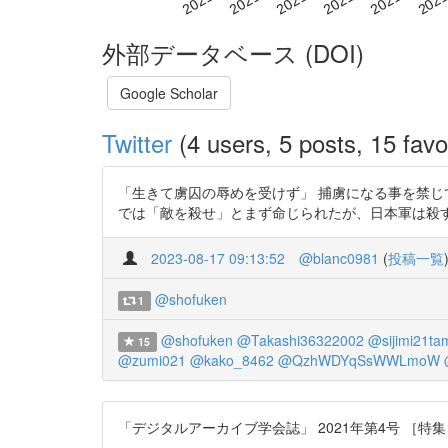
外部データベース (DOI)
Google Scholar
Twitter
(4 users, 5 posts, 15 favo
「生きて虜囚の辱めを受けず」 捕虜になる事を禁じ
では「敵を殺せ」とまず命じられたが、日本軍は殺すこと以上に
2023-08-17 09:13:52
@blanc0981
(
投稿一覧
@shofuken
1
@shofuken
@Takashi36322002
@sijimi21ta
15
@zumi021
@kako_8462
@QzhWDYqSsWWLmoW
「デジタルアーカイブ学会誌」 2021年第4号 ［特集：オー