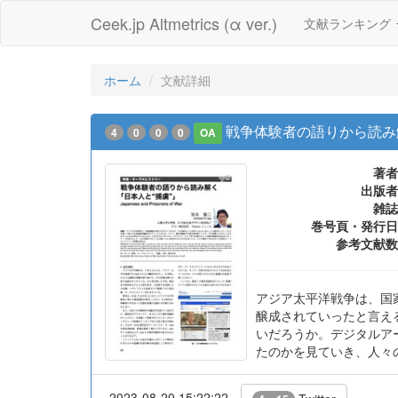
Ceek.jp Altmetrics (α ver.)
文献ランキング
ホーム
文献詳細
戦争体験者の語りから読み
4
0
0
0
OA
著者
出版者
雑誌
巻号頁・発行日
参考文献数
アジア太平洋戦争は、国
醸成されていったと言え
いだろうか。デジタルア
たのかを見ていき、人々
2023-08-20 15:22:22