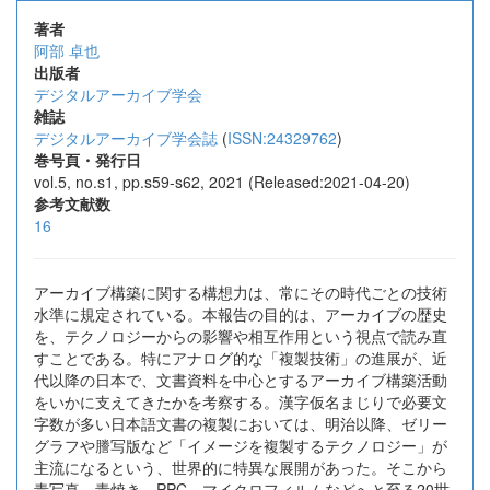
著者
阿部 卓也
出版者
デジタルアーカイブ学会
雑誌
デジタルアーカイブ学会誌
(
ISSN:24329762
)
巻号頁・発行日
vol.5, no.s1, pp.s59-s62, 2021 (Released:2021-04-20)
参考文献数
16
アーカイブ構築に関する構想力は、常にその時代ごとの技術
水準に規定されている。本報告の目的は、アーカイブの歴史
を、テクノロジーからの影響や相互作用という視点で読み直
すことである。特にアナログ的な「複製技術」の進展が、近
代以降の日本で、文書資料を中心とするアーカイブ構築活動
をいかに支えてきたかを考察する。漢字仮名まじりで必要文
字数が多い日本語文書の複製においては、明治以降、ゼリー
グラフや謄写版など「イメージを複製するテクノロジー」が
主流になるという、世界的に特異な展開があった。そこから
青写真、青焼き、PPC、マイクロフィルムなどへと至る20世