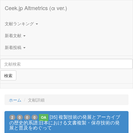
Ceek.jp Altmetrics (α ver.)
文献ランキング
新着文献
新着投稿
検索
ホーム
文献詳細
[35] 複製技術の発展とアーカイブ
2
0
0
0
OA
の歴史的系譜:日本における文書複製・保存技術の発
展と普及をめぐって