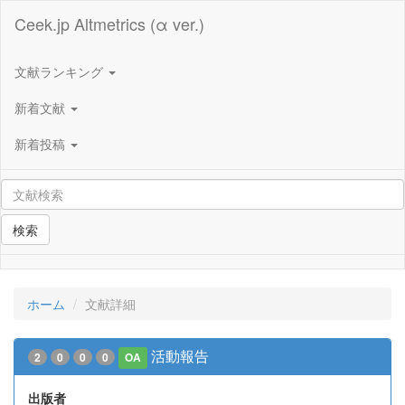
Ceek.jp Altmetrics (α ver.)
文献ランキング
新着文献
新着投稿
検索
ホーム
文献詳細
活動報告
2
0
0
0
OA
出版者