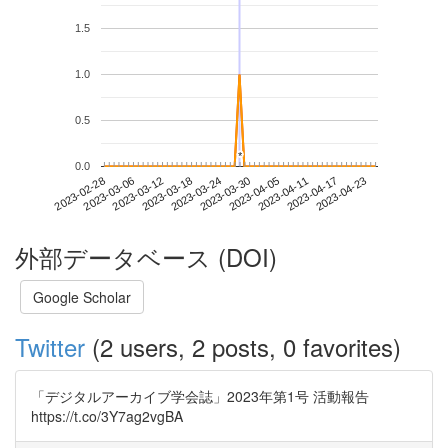
1.5
1.0
0.5
*
*
0.0
2023-04-17
2023-02-28
2023-03-18
2023-04-05
2023-04-23
2023-03-06
2023-03-24
2023-04-11
2023-03-12
2023-03-30
外部データベース (DOI)
Google Scholar
Twitter
(2 users, 2 posts, 0 favorites)
「デジタルアーカイブ学会誌」2023年第1号 活動報告
https://t.co/3Y7ag2vgBA