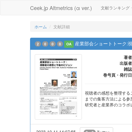
Ceek.jp Altmetrics (α ver.)
文献ランキング
ホーム
文献詳細
産業部会ショートトーク:
2
0
0
0
OA
著者
出版者
雑誌
巻号頁・発行日
視聴者の感想を整理する
までの集客方法による参
研究者と産業界のコラボ
2023-10-11 14:07:55