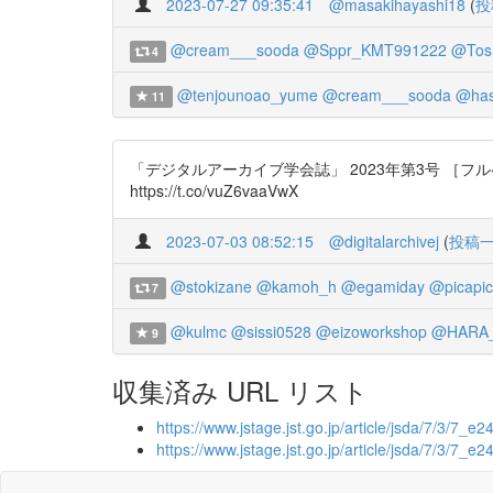
2023-07-27 09:35:41
@masakihayashi18
(
投
@cream___sooda
@Sppr_KMT991222
@Tos
4
@tenjounoao_yume
@cream___sooda
@has
11
「デジタルアーカイブ学会誌」 2023年第3号 ［
https://t.co/vuZ6vaaVwX
2023-07-03 08:52:15
@digitalarchivej
(
投稿
@stokizane
@kamoh_h
@egamiday
@picapi
7
@kulmc
@sissi0528
@eizoworkshop
@HARA_
9
収集済み URL リスト
https://www.jstage.jst.go.jp/article/jsda/7/3/7_e24
https://www.jstage.jst.go.jp/article/jsda/7/3/7_e24