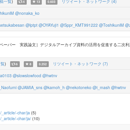
稿一覧
)
リツイート・ネットワーク (4)
4
13
0.603
hikuniM
@nonaka_ko
etsukabesan
@lptpt
@OYAYuji1
@Sppr_KMT991222
@ToshikuniM
@z
フルペーパー 実践論文］デジタルアーカイブ資料の活用を促進する二次利用
一覧
)
リツイート・ネットワーク (7)
6
8
0.252
ca0103
@slowslowfood
@hwtnv
Naofumi
@JAMIA_sns
@kamoh_h
@nekotoneko
@i_mash
@hwtnv
/_article/-char/ja
(5)
/_article/-char/ja/
(10)