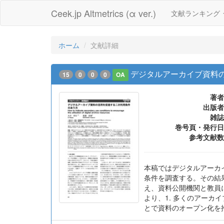
Ceek.jp Altmetrics (α ver.)
文献ランキング
ホーム
文献詳細
デジタルアーカイブ資料
15
0
0
0
OA
著者
出版者
雑誌
巻号頁・発行日
参考文献数
本稿ではデジタルアーカ
条件を調査する。その結果
え、資料公開機関と教員
より、1. 多くのアーカ
とで資料のオープン化を