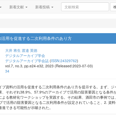
新着文献
新着投稿
の活用を促進する二次利用条件のあり方
大井 将生
渡邉 英徳
デジタルアーカイブ学会
デジタルアーカイブ学会誌
(
ISSN:24329762
)
vol.7, no.3, pp.e24-e32, 2023 (Released:2023-07-03)
34
イブ資料の活用を促進する二次利用条件のあり方を提示する。まず、ジャ
、それぞれ38.9%、57.9%のアーカイブで活用の阻害要因となる条
による教材化ワークショップを実践する。その結果、酒田市の事例では
イブで活用の阻害要因となる二次利用条件が設定されていること、2. 
推進できる可能性が示唆された。