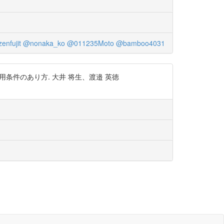
enfujit
@nonaka_ko
@011235Moto
@bamboo4031
条件のあり方. 大井 将生、渡邉 英徳