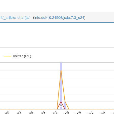
4/_article/-char/ja/
(
info:doi/10.24506/jsda.7.3_e24
)
Twitter (RT)
*
*