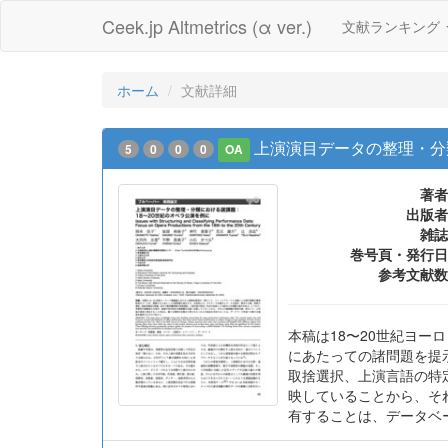
Ceek.jp Altmetrics (α ver.)
文献ランキング
ホーム
文献詳細
上演演目データの整理・分
5
0
0
0
OA
著者
出版者
雑誌
巻号頁・発行日
参考文献数
本稿は18〜20世紀ヨ
にあたっての諸問題を提
取捨選択、上演言語の特
映していることから、そ
有することは、データベ