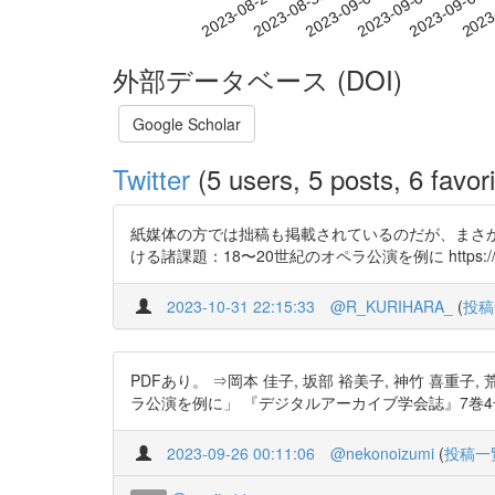
2023-09-03
2023-09-06
2023-09-09
2023
2023-08-28
2023-08-31
外部データベース (DOI)
Google Scholar
Twitter
(5 users, 5 posts, 6 favori
紙媒体の方では拙稿も掲載されているのだが、まさか学部
ける諸課題：18〜20世紀のオペラ公演を例に https://t.c
2023-10-31 22:15:33
@R_KURIHARA_
(
投稿
PDFあり。 ⇒岡本 佳子, 坂部 裕美子, 神竹 喜重子
ラ公演を例に」 『デジタルアーカイブ学会誌』7巻4号 (2023) 
2023-09-26 00:11:06
@nekonoizumi
(
投稿一