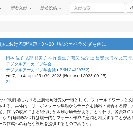
新着文献
新着投稿
類における諸課題:18〜20世紀のオペラ公演を例に
岡本 佳子
坂部 裕美子
神竹 喜重子
荒又 雄介
辻 昌宏
大河内 文恵
平
デジタルアーカイブ学会
デジタルアーカイブ学会誌
(
ISSN:24329762
)
vol.7, no.4, pp.e25-e30, 2023 (Released:2023-09-25)
22
ーロッパ歌劇場における上演傾向研究の一環として、フィールドワークと
示する。具体的には、ポスターや年鑑からデータを抽出・統合する際、
定、作品の改変による紐付けが困難な場合がある。とりわけ、各資料の
れらの価値観の保持は統一的なフォーム作成の意図と相反することがあ
ース作成への新たな視座を提供するものであろう。