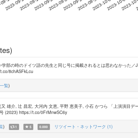
2023-10-03
2023-10-06
2023-10
-09-12
2
2023-09-15
2023-09-18
2023-09-21
2023-09-24
2023-09-27
2023-09-30
tes)
の時のドイツ語の先生と同じ号に掲載されるとは思わなかった／J-STAGE
o/8chASFkLcu
一覧
)
, 荒又 雄介, 辻 昌宏, 大河内 文恵, 平野 恵美子, 小石 かつら 「上
https://t.co/0FrMnwSC6y
覧
)
リツイート・ネットワーク (1)
1
5
0.000