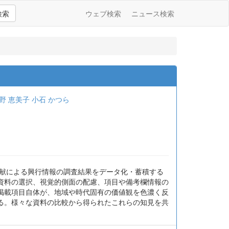
検索
ウェブ検索
ニュース検索
野 恵美子
小石 かつら
文献による興行情報の調査結果をデータ化・蓄積する
資料の選択、視覚的側面の配慮、項目や備考欄情報の
掲載項目自体が、地域や時代固有の価値観を色濃く反
る。様々な資料の比較から得られたこれらの知見を共