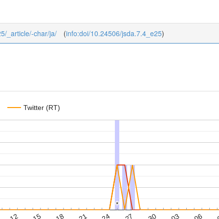
5/_article/-char/ja/
(
info:doi/10.24506/jsda.7.4_e25
)
Twitter (RT)
*
*