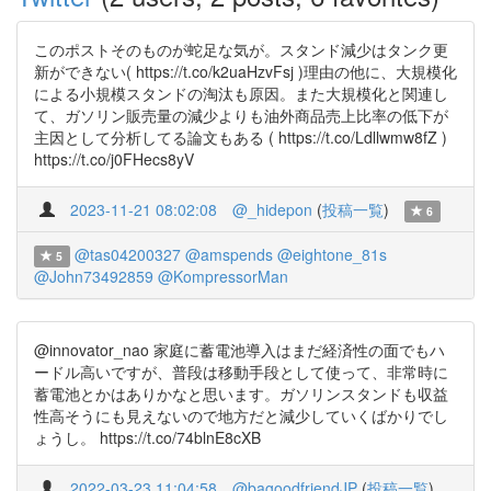
このポストそのものが蛇足な気が。スタンド減少はタンク更
新ができない( https://t.co/k2uaHzvFsj )理由の他に、大規模化
による小規模スタンドの淘汰も原因。また大規模化と関連し
て、ガソリン販売量の減少よりも油外商品売上比率の低下が
主因として分析してる論文もある ( https://t.co/Ldllwmw8fZ )
https://t.co/j0FHecs8yV
2023-11-21 08:02:08
@_hidepon
(
投稿一覧
)
6
@tas04200327
@amspends
@eightone_81s
5
@John73492859
@KompressorMan
@innovator_nao 家庭に蓄電池導入はまだ経済性の面でもハ
ードル高いですが、普段は移動手段として使って、非常時に
蓄電池とかはありかなと思います。ガソリンスタンドも収益
性高そうにも見えないので地方だと減少していくばかりでし
ょうし。 https://t.co/74blnE8cXB
2022-03-23 11:04:58
@bagoodfriendJP
(
投稿一覧
)