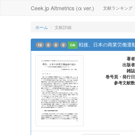
Ceek.jp Altmetrics (α ver.)
文献ランキング
ホーム
文献詳細
戦後、日本の商業労働運
16
0
0
0
OA
著者
出版者
雑誌
巻号頁・発行日
参考文献数