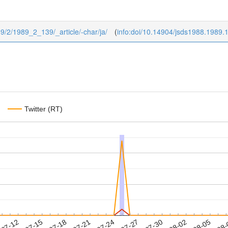
989/2/1989_2_139/_article/-char/ja/
(
info:doi/10.14904/jsds1988.1989.
Twitter (RT)