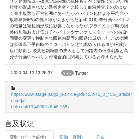
リン起因性血小板減少症関連の抗体もすべて陰性であった.顆
粒物が形成されない透析患者と比較して血液検査上の差はな
く血小板数も正常範囲にあったが,ヘパリン化による平均血小
板容積(MPV)の低下率が大きかった(p=0.016).未分画ヘパリン
の増量は顆粒物形成に影響しなかったが,プライミング時の回
路内加温および低分子ヘパリンやナファモスタットへの抗凝
固薬の変更で抑制され回路内凝固の回避に成功した.この病態
は低体温下手術時の全身ヘパリン化で認められる血小板減少
症に類似し,淡黄色顆粒物の成因として回路内の低温刺激と高
分子分画のヘパリンが複合的に関与していると考えられた.
2023-04-12 13:25:27
Twitter
2 + 2
https://www.jstage.jst.go.jp/article/jsdt/45/2/45_2_135/_article/-
char/ja/
(
info:doi/10.4009/jsdt.45.135
)
言及状況
変動（ピーク前後）
変動（月別）
分布