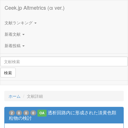
Ceek.jp Altmetrics (α ver.)
文献ランキング
新着文献
新着投稿
検索
ホーム
文献詳細
透析回路内に形成された淡黄色顆
2
0
0
0
OA
粒物の検討