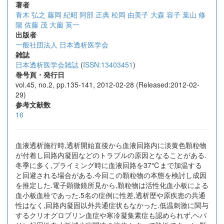
著者
青木 弘之
藤岡 紀昭
阿部 正典
松岡 由美子
大森 容子
葉山 修
陽
佐藤 茂
大薗 英一
出版者
一般社団法人 日本透析医学会
雑誌
日本透析医学会雑誌
(
ISSN:13403451
)
巻号頁・発行日
vol.45, no.2, pp.135-141, 2012-02-28 (Released:2012-02-
29)
参考文献数
16
血液透析施行時,透析開始直後から血液回路内に淡黄色顆粒物
が付着し回路内凝固などのトラブルの原因となることがある.
冬季に多く,プライミング時に血液回路を37℃まで加温する
と回避される場合がある.今回この顆粒物の本態を検討し成因
を推定した.電子顕微鏡所見から,顆粒物は活性化血小板による
血小板血栓であった.5名の症例に性差,透析歴や原疾患の共通
性はなく,回路内凝固以外共通症状もなかった.低温刺激に関与
するクリオグロブリン血症や寒冷凝集素症も認められず,ヘパ