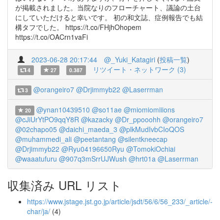
が掲載されました。当院なりのフローチャート、議論の土台
にしていただけると幸いです。 初の和文誌、症例報告でも結
構タフでした。 https://t.co/FHjhOhopem
https://t.co/OACrn1vaFi
2023-06-28 20:17:44
@_Yuki_Katagiri
(
投稿一覧
)
リツイート・ネットワーク (3)
4
27
0.387
@orangeiro7
@Drjimmyb22
@Laserrman
3
@ynan10439510
@so11ae
@miomiomiiions
20
@cJiUrYtPO9qqY8R
@kazacky
@Dr_ppooohh
@orangeiro7
@02chapo05
@daichi_maeda_3
@plkMudIvbCIoQOS
@muhammedi_ali
@peetantang
@silentkneecap
@Drjimmyb22
@Ryu04196650Ryu
@TomokiOchiai
@waaatufuru
@907q3mSrrUJWush
@hrt01a
@Laserrman
収集済み URL リスト
https://www.jstage.jst.go.jp/article/jsdt/56/6/56_233/_article/-
char/ja/
(4)