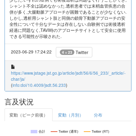
シャント不全は認めなかった.透析患者では末梢血管疾患の合
併が多く,大腿動脈アプローチが困難であることが少なくない.
しかし,透析用シャント肢と同側の鎖骨下動脈アプローチの安
全性について十分なデータは存在しない.自験例では術後透析
経過に問題なく,TAVI時のアプローチサイトとして安全に使用
できる可能性が示唆された.
2023-06-29 17:24:22
Twitter
4 + 23
https://www.jstage.jst.go.jp/article/jsdt/56/6/56_233/_article/-
char/ja/
(
info:doi/10.4009/jsdt.56.233
)
言及状況
変動（ピーク前後）
変動（月別）
分布
合計
Twitter (通常)
Twitter (RT)