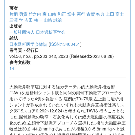
著者
片桐 勇貴
竹之内 豪
山﨑 和正
畑中 憲行
古賀 智典
上田 高士
三澤 学
吉田 祐一
山崎 誠治
出版者
一般社団法人 日本透析医学会
雑誌
日本透析医学会雑誌
(
ISSN:13403451
)
巻号頁・発行日
vol.56, no.6, pp.233-242, 2023 (Released:2023-06-28)
参考文献数
14
大動脈弁狭窄症に対する経カテーテル的大動脈弁植込術
(TAVI)を透析用シャント肢と同側の鎖骨下動脈アプローチを
用いて行った4例を報告する.症例は70~79歳,左上肢に透析用
シャントが作成されていた.いずれも大動脈弁置換術は髙リス
ク(STSスコア6.292~12.624)と考えられ,TAVIを行うこととな
った.腸骨動脈の狭窄・石灰化もしくは総大腿動脈の高度石灰
化のため,左鎖骨下動脈アプローチを選択した.術前大動脈弁圧
較差は30.2~44.2mmHgであったが,術後3.0~5.8mmHgへと減
少した.いずれの症例でも術後透析は問題なく行うことができ,