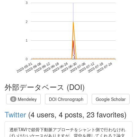
3
2
1
*
*
0
2023-07-18
2023-05-31
2023-06-18
2023-07-06
2023-07-24
2023-06-06
2023-06-24
2023-07-12
2023-06-12
2023-06-30
外部データベース (DOI)
Mendeley
DOI Chronograph
Google Scholar
0
Twitter
(4 users, 4 posts, 23 favorites)
透析TAVIで鎖骨下動脈アプローチをシャント側で行わなけれ
ばいけないケースがありますが、背中を押してくれる？論文