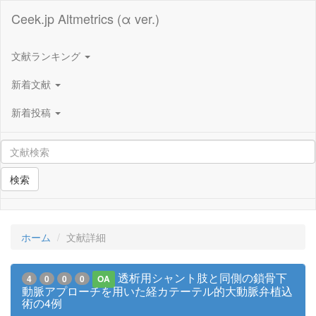
Ceek.jp Altmetrics (α ver.)
文献ランキング
新着文献
新着投稿
検索
ホーム
文献詳細
透析用シャント肢と同側の鎖骨下
4
0
0
0
OA
動脈アプローチを用いた経カテーテル的大動脈弁植込
術の4例