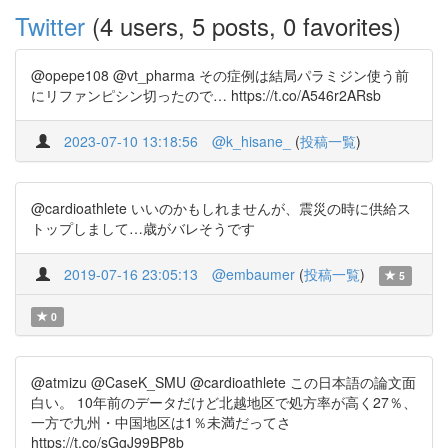
Twitter
(4 users, 5 posts, 0 favorites)
@opepe108 @vt_pharma その症例は結局パラミジン使う前
にリファンピシン切ったので… https://t.co/A546r2ARsb
2023-07-10 13:18:56
@k_hisane_
(
投稿一覧
)
@cardioathlete いいのかもしれませんが、震災の時に供給ス
トップしまして…歳がバレそうです
2019-07-16 23:05:13
@embaumer
(
投稿一覧
)
5
0
@atmizu @CaseK_SMU @cardioathlete この日本語の論文面
白い。 10年前のデータだけど北越地区で処方率が高く27％、
一方で九州・中国地区は1％未満だってさ
https://t.co/sGgJ99BP8b