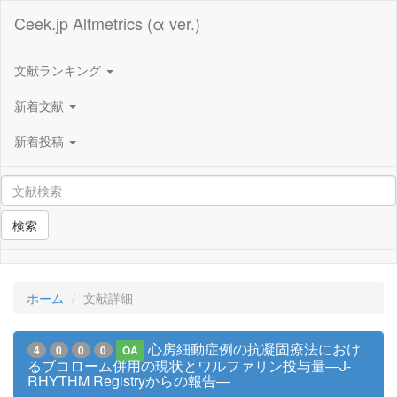
Ceek.jp Altmetrics (α ver.)
文献ランキング
新着文献
新着投稿
検索
ホーム
文献詳細
心房細動症例の抗凝固療法におけ
4
0
0
0
OA
るブコローム併用の現状とワルファリン投与量―J-
RHYTHM Registryからの報告―