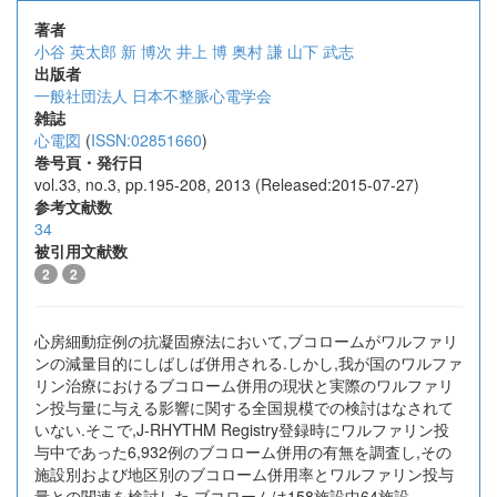
著者
小谷 英太郎
新 博次
井上 博
奥村 謙
山下 武志
出版者
一般社団法人 日本不整脈心電学会
雑誌
心電図
(
ISSN:02851660
)
巻号頁・発行日
vol.33, no.3, pp.195-208, 2013 (Released:2015-07-27)
参考文献数
34
被引用文献数
2
2
心房細動症例の抗凝固療法において,ブコロームがワルファリ
ンの減量目的にしばしば併用される.しかし,我が国のワルファ
リン治療におけるブコローム併用の現状と実際のワルファリ
ン投与量に与える影響に関する全国規模での検討はなされて
いない.そこで,J-RHYTHM Registry登録時にワルファリン投
与中であった6,932例のブコローム併用の有無を調査し,その
施設別および地区別のブコローム併用率とワルファリン投与
量との関連を検討した.ブコロームは158施設中64施設