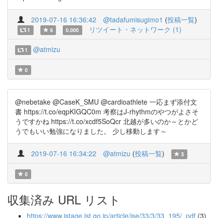
2019-07-16 16:36:42
@tadafumisugimo1
(
投稿一覧
)
リツイート・ネットワーク (1)
1
6
0.000
@atmizu
1
0
@nebetake @CaseK_SMU @cardioathlete 一応まず添付文
書 https://t.co/eqpKIGQC0m 考察はJ-rhythmのやつがよさそ
うですかね https://t.co/xcdf5SoQcr 北越が多いのか～とかど
うでもいい勉強になりました。 少し移動します～
2019-07-16 16:34:22
@atmizu
(
投稿一覧
)
3
0
収集済み URL リスト
https://www.jstage.jst.go.jp/article/jse/33/3/33_195/_pdf
(3)