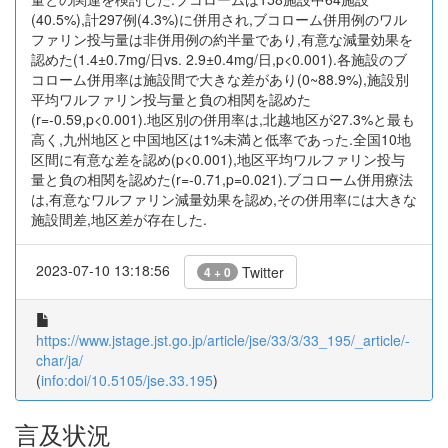
(40.5%),計297例(4.3%)に併用され,ブコローム併用例のワル
ファリン投与量は非併用例の約半量であり,有意な減量効果を
認めた(1.4±0.7mg/日vs. 2.9±0.4mg/日,p<0.001).各施設のブ
コローム併用率は施設間で大きな差があり(0~88.9%),施設別
平均ワルファリン投与量と負の相関を認めた
(r=-0.59,p<0.001).地区別の併用率は,北越地区が27.3%と最も
高く,九州地区と中国地区は1%未満と低率であった.全国10地
区間に有意な差を認め(p<0.001),地区平均ワルファリン投与
量と負の相関を認めた(r=-0.71,p=0.021).ブコローム併用療法
は,有意なワルファリン減量効果を認め,その併用率には大きな
施設間差,地区差が存在した.
2023-07-10 13:18:56
Twitter
4 + 0
https://www.jstage.jst.go.jp/article/jse/33/3/33_195/_article/-
char/ja/
(
info:doi/10.5105/jse.33.195
)
言及状況