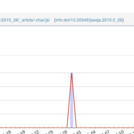
0/2015_26/_article/-char/ja/
(
info:doi/10.20549/jseeja.2015.0_26
)