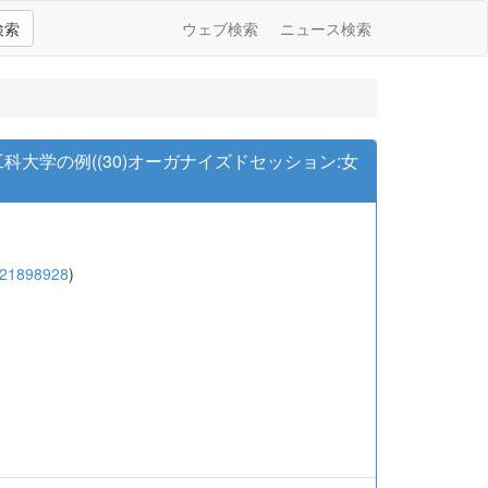
検索
ウェブ検索
ニュース検索
科大学の例((30)オーガナイズドセッション:女
:21898928
)