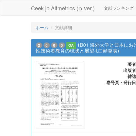
Ceek.jp Altmetrics (α ver.)
文献ランキング
ホーム
文献詳細
1B01 海外大学と日本に
2
0
0
0
OA
性技術者教育の現状と展望-I,口頭発表)
著者
出版者
雑誌
巻号頁・発行日