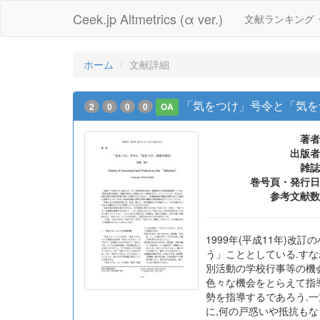
Ceek.jp Altmetrics (α ver.)
文献ランキング
ホーム
文献詳細
「気をつけ」号令と「気を
2
0
0
0
OA
著者
出版者
雑誌
巻号頁・発行日
参考文献数
1999年(平成11年)
う」こととしている.す
別活動の学校行事等の機会
色々な機会をとらえて指
勢を指導するであろう.
に,何の戸惑いや抵抗もな