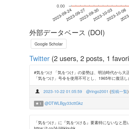
0.00
2023-09-30
2023-10-03
2023-10-06
2023
2023-09-24
2023-09-27
外部データベース (DOI)
Google Scholar
Twitter
(2 users, 2 posts, 1 favori
#気をつけ 「気をつけ」の姿勢は、明治時代から大
「気をつけ」号令を使用不可とし、1965年に復活した。 https
2023-10-22 01:05:59
@ringo2001
(
投稿一覧
)
@DTWLBgy33cttGkz
1
「気をつけ」に『気をつける』要素特にないなと思
https://t.co/VuV6klquhk