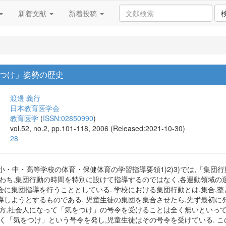
新着文献
新着投稿
つけ」姿勢の歴史
渡邊 義行
日本教育医学会
教育医学
(
ISSN:02850990
)
vol.52, no.2, pp.101-118, 2006 (Released:2021-10-30)
28
改訂の小・中・高等学校の体育・保健体育の学習指導要領1)2)3)では,「集
なわち,集団行動の時間を特別に設けて指導するのではなく,各運動領域の
に集団指導を行うこととしている. 学校における集団行動とは,集合,整
導しようとするものである. 児童生徒の集団を集合させたら,先ず最初に
一方,社会人になって「気をつけ」の号令を受けることは全く無いといって
く「気をつけ」という号令を発し,児童生徒はその号令を受けている. 