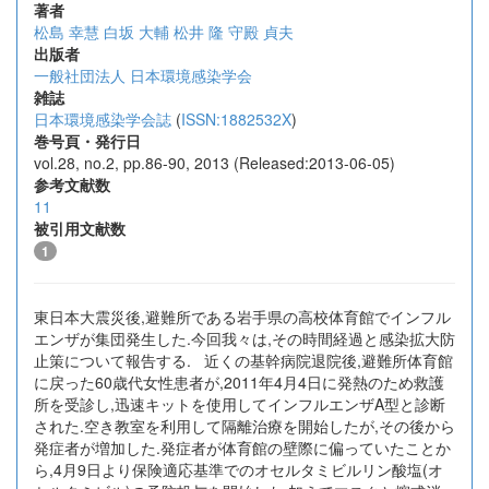
著者
松島 幸慧
白坂 大輔
松井 隆
守殿 貞夫
出版者
一般社団法人 日本環境感染学会
雑誌
日本環境感染学会誌
(
ISSN:1882532X
)
巻号頁・発行日
vol.28, no.2, pp.86-90, 2013 (Released:2013-06-05)
参考文献数
11
被引用文献数
1
東日本大震災後,避難所である岩手県の高校体育館でインフル
エンザが集団発生した.今回我々は,その時間経過と感染拡大防
止策について報告する. 近くの基幹病院退院後,避難所体育館
に戻った60歳代女性患者が,2011年4月4日に発熱のため救護
所を受診し,迅速キットを使用してインフルエンザA型と診断
された.空き教室を利用して隔離治療を開始したが,その後から
発症者が増加した.発症者が体育館の壁際に偏っていたことか
ら,4月9日より保険適応基準でのオセルタミビルリン酸塩(オ