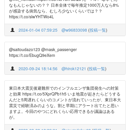
なもんじゃないの？？ 日本全体で毎年推定1000万人なら8%
が感染する病気なら、むしろ少ないくらいでは？？
https://t.co/slwYHTWo4L
2024-01-04 07:59:25
@w96833098
(
投稿一覧
)
@saitoudazo123 @mask_passenger
https://t.co/EbugQ9eXem
2020-09-24 18:14:56
@hirok12121
(
投稿一覧
)
東日本大震災後避難所でのインフルエンザ集団発生への対策
と効果 https://t.co/5XprQPb1h5 いま地震が起きたらどうする
んだと5周遅れくらいのコメントが流れていったが、東日本大
震災で経験済みのような。割と早期にアラート出てたと思い
ますよ。今回のやつにどれくらい応用できるか議論はある
が。