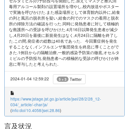
セルタミビル)の予防投与を開始した.加えてマスクと擦式消
毒用アルコール製剤の設置場所を増やし,校内放送やポスター
で実施を呼びかけた.また感染場所として体育館内以外に,給食
の列と風呂の脱衣所を疑い,給食の列でのマスクの着用と脱衣
所の掃除方法の確認を行った.同時に発熱患者に対して積極的
な救護所への受診を呼びかけた.4月16日以降発生患者が減少
し,4月20日を最後に新規発生はなく,4月24日に隔離を終了し
た.この間,発症者の総数は40名であった. 今回重症例を発生
することなく,インフルエンザ集団発生を終息に導くことがで
きた.1例目からの隔離治療,一般的感染予防策の徹底,オセルタ
ミビルの予防投与,発熱患者への積極的な受診の呼びかけが終
息に寄与したと考えられた.
2024-01-04 12:59:22
Twitter
5 + 3
https://www.jstage.jst.go.jp/article/jsei/28/2/28_12-
034/_article/-char/ja/
(
info:doi/10.4058/jsei.28.86
)
言及状況