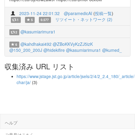
2023-11-24 22:01:32
@paramedicAI
(
投稿一覧
)
リツイート・ネットワーク (2)
1
5
0.577
@kasumiarimura1
2
@kahdhakai492
@ZBoKKVyKzZJ5izK
6
@150_200_200J
@hidekifire
@kasumiarimura1
@kumed_
収集済み URL リスト
https://www.jstage.jst.go.jp/article/jsels/2/4/2_2.4_180/_article/
char/ja/
(3)
ヘルプ
ご意見はこちら