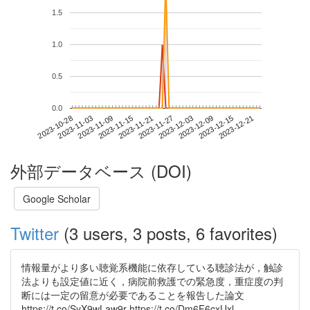
1.5
1.0
0.5
0.0
2023-12-15
2023-10-28
2023-11-15
2023-12-03
2023-12-21
2023-11-03
2023-11-21
2023-12-09
2023-11-09
2023-11-27
外部データベース (DOI)
Google Scholar
Twitter
(3 users, 3 posts, 6 favorites)
情報量がより多い聴覚系機能に依存している聴診法が，触診
法よりも設定値に近く，病院前救護での緊急度，重症度の判
断には一定の留意が必要であることを報告した論文
https://t.co/SyX9wLaw9r https://t.co/Dm6F6cxUxl