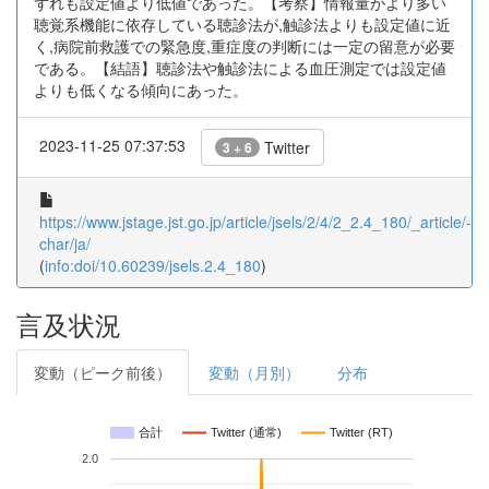
ずれも設定値より低値であった。【考察】情報量がより多い
聴覚系機能に依存している聴診法が,触診法よりも設定値に近
く,病院前救護での緊急度,重症度の判断には一定の留意が必要
である。【結語】聴診法や触診法による血圧測定では設定値
よりも低くなる傾向にあった。
2023-11-25 07:37:53
Twitter
3 + 6
https://www.jstage.jst.go.jp/article/jsels/2/4/2_2.4_180/_article/-
char/ja/
(
info:doi/10.60239/jsels.2.4_180
)
言及状況
変動（ピーク前後）
変動（月別）
分布
合計
Twitter (通常)
Twitter (RT)
2.0