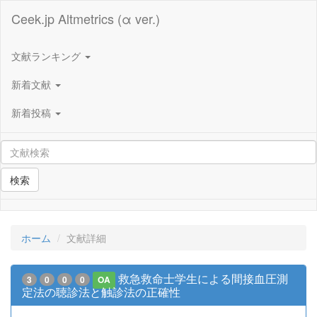
Ceek.jp Altmetrics (α ver.)
文献ランキング
新着文献
新着投稿
検索
ホーム
文献詳細
救急救命士学生による間接血圧測
3
0
0
0
OA
定法の聴診法と触診法の正確性