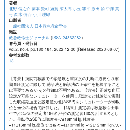
著者
北野 信之介
藤本 賢司
須賀 涼太郎
小玉 響平
原田 諭
中澤 真
弓
鈴木 健介
小川 理郎
出版者
一般社団法人 日本救急救命学会
雑誌
救急救命士ジャーナル
(
ISSN:2436228X
)
巻号頁・発行日
vol.2, no.4, pp.180-184, 2022-12-20 (Released:2023-06-07)
参考文献数
18
【背景】病院前救護での緊急度と重症度の判断に必要な収縮
期血圧測定に際して,聴診法と触診法の正確性を把握すること
は重要であるが,その詳細は不明である。【方法】正確な血圧
設定が可能なシミュレーターを使用し,聴診法と触診法で実測
した収縮期血圧と設定値の差(ΔSBP)をシミュレーターが仰臥
位と坐位の場合で評価した。【結果】測定者は救急救命士学
生で,仰臥位の測定者186名,坐位の測定者130名,計316名とし
た。仰臥位ΔSBPは,聴診法−7±16mmHg,触診法
−11±16mmHg,坐位では各々−4±13mmHg,−12±12mmHgで,い