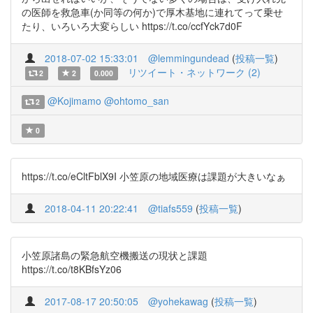
の医師を救急車(か同等の何か)で厚木基地に連れてって乗せ
たり、いろいろ大変らしい https://t.co/ccfYck7d0F
2018-07-02 15:33:01
@lemmingundead
(
投稿一覧
)
リツイート・ネットワーク (2)
2
2
0.000
@Kojimamo
@ohtomo_san
2
0
https://t.co/eCltFblX9I 小笠原の地域医療は課題が大きいなぁ
2018-04-11 20:22:41
@tiafs559
(
投稿一覧
)
小笠原諸島の緊急航空機搬送の現状と課題
https://t.co/t8KBfsYz06
2017-08-17 20:50:05
@yohekawag
(
投稿一覧
)