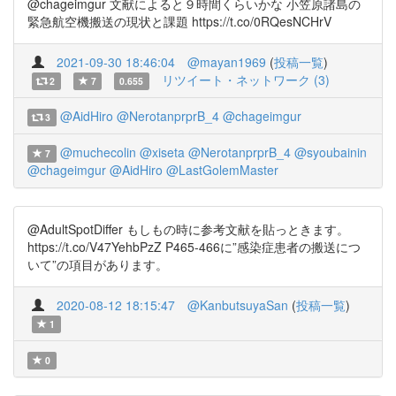
@chageimgur 文献によると９時間くらいかな 小笠原諸島の
緊急航空機搬送の現状と課題 https://t.co/0RQesNCHrV
2021-09-30 18:46:04
@mayan1969
(
投稿一覧
)
リツイート・ネットワーク (3)
2
7
0.655
@AidHiro
@NerotanprprB_4
@chageimgur
3
@muchecolin
@xiseta
@NerotanprprB_4
@syoubainin
7
@chageimgur
@AidHiro
@LastGolemMaster
@AdultSpotDiffer もしもの時に参考文献を貼っときます。
https://t.co/V47YehbPzZ P465-466に”感染症患者の搬送につ
いて”の項目があります。
2020-08-12 18:15:47
@KanbutsuyaSan
(
投稿一覧
)
1
0