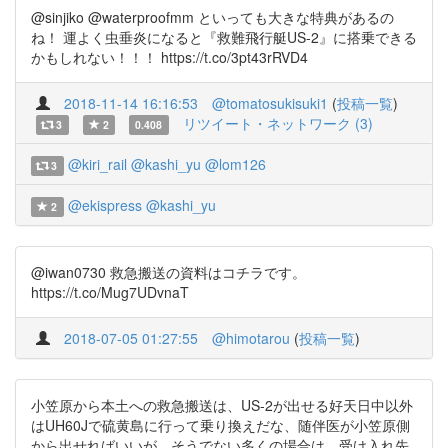
@sinjiko @waterproofmm といっても大きな特典があるの
ね！ 運よく虫垂炎になると『救難飛行艇US-2』に搭乗できる
かもしれない！！！ https://t.co/3pt43rRVD4
2018-11-14 16:16:53
@tomatosukisuki1
(
投稿一覧
)
リツイート・ネットワーク (3)
3
2
0.408
@kiri_rail
@kashi_yu
@lom126
3
@ekispress
@kashi_yu
2
@iwan0730 救急搬送の資料はコチラです。
https://t.co/Mug7UDvnaT
2018-07-05 01:27:55
@himotarou
(
投稿一覧
)
小笠原から本土への救急搬送は、US-2が出せる好天日中以外
はUH60Jで硫黄島に行って乗り換えだな、随伴医が小笠原側
から出せればいいが、そうでない多くの場合は、受け入れ先