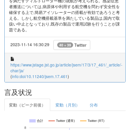
を満たすティルトローター機の就航が考えられる。感染症患
者搬送については,病原体や利用する航空機を問わず安全性を
確保する上で,簡易アイソレーターの搭載が有効であろうと考
える。しかし航空機搭載基準を満たしている製品は,国内で取
扱い中止となっており,既存の製品で運用試験を行うことが課
題である。
2023-11-14 16:30:29
Twitter
40 + 39
https://www.jstage.jst.go.jp/article/jsem/17/3/17_461/_article/-
char/ja/
(
info:doi/10.11240/jsem.17.461
)
言及状況
変動（ピーク前後）
変動（月別）
分布
合計
Twitter (通常)
Twitter (RT)
8