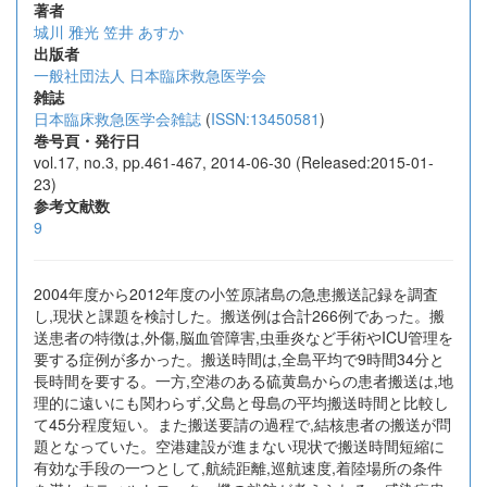
著者
城川 雅光
笠井 あすか
出版者
一般社団法人 日本臨床救急医学会
雑誌
日本臨床救急医学会雑誌
(
ISSN:13450581
)
巻号頁・発行日
vol.17, no.3, pp.461-467, 2014-06-30 (Released:2015-01-
23)
参考文献数
9
2004年度から2012年度の小笠原諸島の急患搬送記録を調査
し,現状と課題を検討した。搬送例は合計266例であった。搬
送患者の特徴は,外傷,脳血管障害,虫垂炎など手術やICU管理を
要する症例が多かった。搬送時間は,全島平均で9時間34分と
長時間を要する。一方,空港のある硫黄島からの患者搬送は,地
理的に遠いにも関わらず,父島と母島の平均搬送時間と比較し
て45分程度短い。また搬送要請の過程で,結核患者の搬送が問
題となっていた。空港建設が進まない現状で搬送時間短縮に
有効な手段の一つとして,航続距離,巡航速度,着陸場所の条件