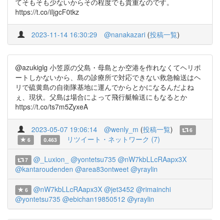
てそもそも少ないからその程度でも貴重なのです。
https://t.co/iIjgcF0tkz
2023-11-14 16:30:29
@nanakazari
(
投稿一覧
)
@azukiglg 小笠原の父島・母島とか空港を作れなくてヘリポ
ートしかないから、島の診療所で対応できない救急輸送はヘ
リで硫黄島の自衛隊基地に運んでからとかになるんだよね
ぇ、現状。父島は場合によって飛行艇輸送にもなるとか
https://t.co/ts7m5ZyxeA
2023-05-07 19:06:14
@wenly_m
(
投稿一覧
)
6
リツイート・ネットワーク (7)
6
0.463
@_Luxion_
@yontetsu735
@nW7kbLLcRAapx3X
7
@kantaroudenden
@area83ontweet
@yraylin
@nW7kbLLcRAapx3X
@jet3452
@rimainchi
6
@yontetsu735
@ebichan19850512
@yraylin