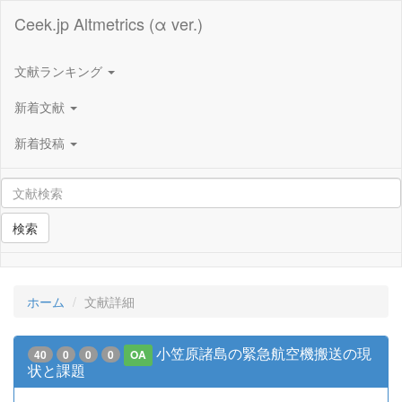
Ceek.jp Altmetrics (α ver.)
文献ランキング
新着文献
新着投稿
検索
ホーム
文献詳細
小笠原諸島の緊急航空機搬送の現
40
0
0
0
OA
状と課題