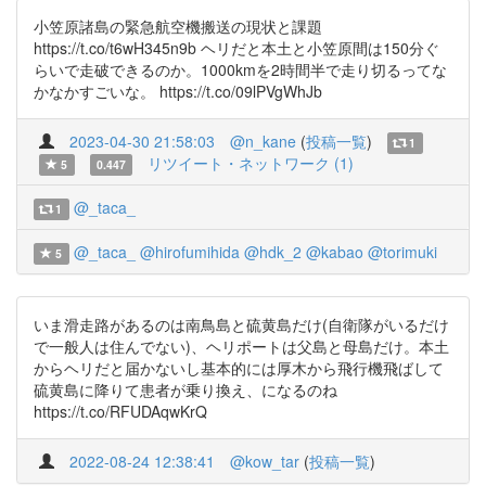
小笠原諸島の緊急航空機搬送の現状と課題
https://t.co/t6wH345n9b ヘリだと本土と小笠原間は150分ぐ
らいで走破できるのか。1000kmを2時間半で走り切るってな
かなかすごいな。 https://t.co/09lPVgWhJb
2023-04-30 21:58:03
@n_kane
(
投稿一覧
)
1
リツイート・ネットワーク (1)
5
0.447
@_taca_
1
@_taca_
@hirofumihida
@hdk_2
@kabao
@torimuki
5
いま滑走路があるのは南鳥島と硫黄島だけ(自衛隊がいるだけ
で一般人は住んでない)、ヘリポートは父島と母島だけ。本土
からヘリだと届かないし基本的には厚木から飛行機飛ばして
硫黄島に降りて患者が乗り換え、になるのね
https://t.co/RFUDAqwKrQ
2022-08-24 12:38:41
@kow_tar
(
投稿一覧
)