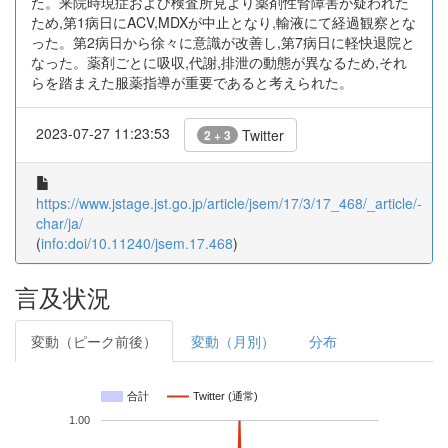
た。来院時現症および検査所見より薬剤性腎障害が疑われた
ため,第1病日にACV,MDXが中止となり,輸液にて経過観察とな
った。第2病日から徐々に意識が改善し,第7病日に軽快退院と
なった。薬剤ごとに吸収,代謝,排泄の動態が異なるため,それ
らを踏まえた服薬指導が重要であると考えられた。
2023-07-27 11:23:53
Twitter
2 + 3
https://www.jstage.jst.go.jp/article/jsem/17/3/17_468/_article/-
char/ja/
(
info:doi/10.11240/jsem.17.468
)
言及状況
変動（ピーク前後）
変動（月別）
分布
合計
Twitter (通常)
1.00