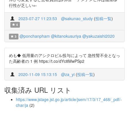
行性が乏しい←
2023-07-27 11:23:53
@sakunao_study
(
投稿一覧
)
4
@ponchanpham
@kitanokusuriya
@yakuzaishi2020
3
めも◆ 低用量のアシクロビル投与によって 急性腎不全となっ
た高齢者の 1 例 https://t.co/dYc8MwPSp2
2020-11-09 15:13:15
@za_yi
(
投稿一覧
)
収集済み URL リスト
https://www.jstage.jst.go.jp/article/jsem/17/3/17_468/_pdf/-
char/ja
(2)