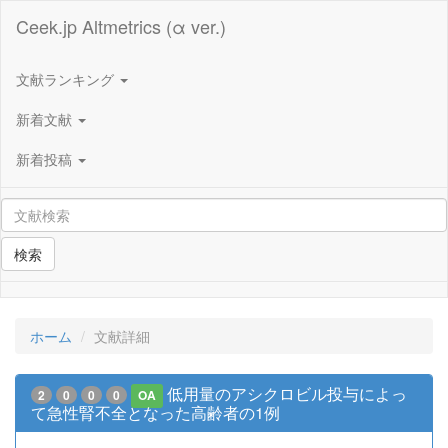
Ceek.jp Altmetrics (α ver.)
文献ランキング
新着文献
新着投稿
検索
ホーム
文献詳細
低用量のアシクロビル投与によっ
2
0
0
0
OA
て急性腎不全となった高齢者の1例