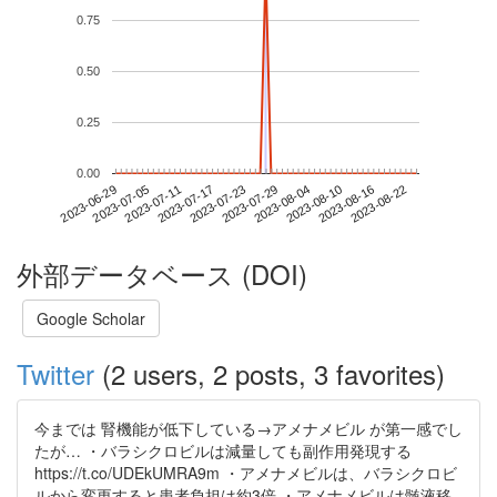
0.75
0.50
0.25
0.00
2023-08-16
2023-06-29
2023-07-17
2023-08-04
2023-08-22
2023-07-05
2023-07-23
2023-08-10
2023-07-11
2023-07-29
外部データベース (DOI)
Google Scholar
Twitter
(2 users, 2 posts, 3 favorites)
今までは 腎機能が低下している→アメナメビル が第一感でし
たが… ・バラシクロビルは減量しても副作用発現する
https://t.co/UDEkUMRA9m ・アメナメビルは、バラシクロビ
ルから変更すると患者負担は約3倍 ・アメナメビルは髄液移