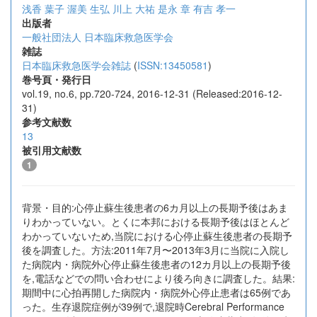
浅香 葉子
渥美 生弘
川上 大祐
是永 章
有吉 孝一
出版者
一般社団法人 日本臨床救急医学会
雑誌
日本臨床救急医学会雑誌
(
ISSN:13450581
)
巻号頁・発行日
vol.19, no.6, pp.720-724, 2016-12-31 (Released:2016-12-
31)
参考文献数
13
被引用文献数
1
背景・目的:心停止蘇生後患者の6カ月以上の長期予後はあま
りわかっていない。とくに本邦における長期予後はほとんど
わかっていないため,当院における心停止蘇生後患者の長期予
後を調査した。方法:2011年7月〜2013年3月に当院に入院し
た病院内・病院外心停止蘇生後患者の12カ月以上の長期予後
を,電話などでの問い合わせにより後ろ向きに調査した。結果:
期間中に心拍再開した病院内・病院外心停止患者は65例であ
った。生存退院症例が39例で,退院時Cerebral Performance