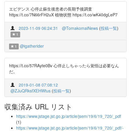
エビデンス 心停止蘇生後患者の長期予後調査
https://t.co/7N66rFH2uX 植物状態 https://t.co/wK40dgLeP7
2023-11-09 06:24:31
@TomakomaiNews
(
投稿一覧
)
1
@igatherider
1
https://t.co/57RAyte0Bv 心停止しちゃったら覚悟は必要なん
だ。
2019-01-08 07:08:12
@ZJuQRksfXEHWtus
(
投稿一覧
)
収集済み URL リスト
https://www.jstage.jst.go.jp/article/jsem/19/6/19_720/_pdf
(1)
https://www.jstage.jst.go.jp/article/jsem/19/6/19_720/_pdf/-