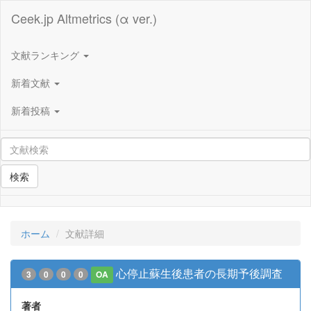
Ceek.jp Altmetrics (α ver.)
文献ランキング
新着文献
新着投稿
検索
ホーム
文献詳細
心停止蘇生後患者の長期予後調査
3
0
0
0
OA
著者