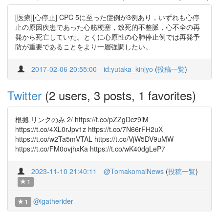
[医療][心停止] CPC 5に至った症例が3例あり，いずれも心停
止の原因疾患であった心筋梗塞，致死的不整脈，心不全の再
発から死亡していた。とくに心原性の心肺停止例では再発予
防が重要であることをより一層強調したい。
2017-02-06 20:55:00
id:yutaka_kinjyo
(
投稿一覧
)
Twitter
(2 users, 3 posts, 1 favorites)
根拠 リンクのみ 2/ https://t.co/pZZgDcz9iM
https://t.co/4XL0rJpv1z https://t.co/7N66rFH2uX
https://t.co/w2Ta5mVTAL https://t.co/VjW5DV9uMW
https://t.co/FM0ovjhxKa https://t.co/wK40dgLeP7
2023-11-10 21:40:11
@TomakomaiNews
(
投稿一覧
)
1
@igatherider
1