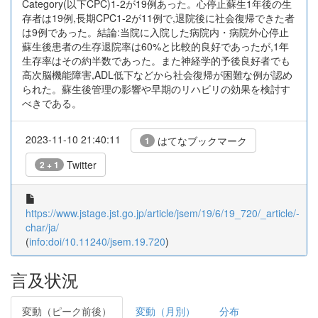
Category(以下CPC)1-2が19例あった。心停止蘇生1年後の生
存者は19例,長期CPC1-2が11例で,退院後に社会復帰できた者
は9例であった。結論:当院に入院した病院内・病院外心停止
蘇生後患者の生存退院率は60%と比較的良好であったが,1年
生存率はその約半数であった。また神経学的予後良好者でも
高次脳機能障害,ADL低下などから社会復帰が困難な例が認め
られた。蘇生後管理の影響や早期のリハビリの効果を検討す
べきである。
2023-11-10 21:40:11
はてなブックマーク
1
Twitter
2 + 1
https://www.jstage.jst.go.jp/article/jsem/19/6/19_720/_article/-
char/ja/
(
info:doi/10.11240/jsem.19.720
)
言及状況
変動（ピーク前後）
変動（月別）
分布