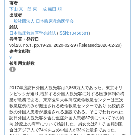
著者
下山 京一郎
東 一成
織田 順
出版者
一般社団法人 日本臨床救急医学会
雑誌
日本臨床救急医学会雑誌
(
ISSN:13450581
)
巻号頁・発行日
vol.23, no.1, pp.19-26, 2020-02-29 (Released:2020-02-29)
参考文献数
9
被引用文献数
1
2017年度訪日外国人観光客は2,869万人であった。東京オリ
ンピックが迫り,増加する外国人観光客に対する医療体制の構
築が急務である。東京医科大学病院救命救急センターは三次
救急症例のみが搬送される救命救急センターであり,比較的多
数の外国人患者が搬送される施設である。そこでわれわれは,
訪日外国人観光客を含む重症外国人患者87例についてその傾
向,診療上の障壁について検討した。男女比は2:1で,国籍別割
合はアジア人で74%を占め中国人が33%と最多であった。