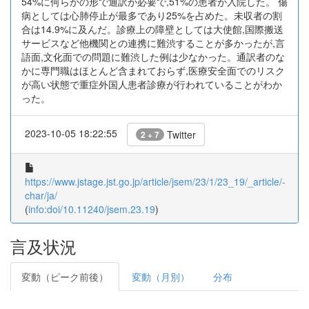
54%に何らかの形で通訳が必要で,51%の患者が入院した。 傷
病としては心肺停止が最多であり25%を占めた。未収者の割
合は14.9%に及んだ。診療上の障壁としては大使館,国際搬送
サービスなど他機関との連携に難渋することが多かったが,言
語面,文化面での問題に難渋した例は少なかった。通訳者のな
かに専門職はほとんど含まれておらず,医療安全面でのリスク
が高い状態で重症外国人患者診療が行われていることがわか
った。
2023-10-05 18:22:55
Twitter
2 + 7
https://www.jstage.jst.go.jp/article/jsem/23/1/23_19/_article/-
char/ja/
(
info:doi/10.11240/jsem.23.19
)
言及状況
変動（ピーク前後）
変動（月別）
分布