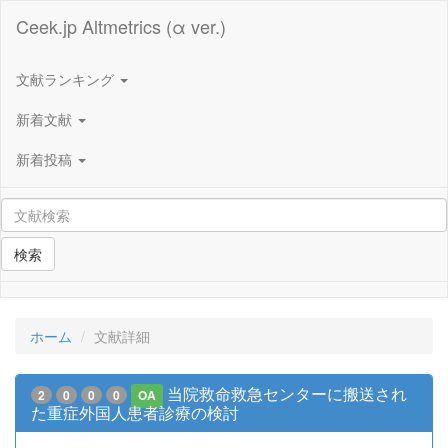
Ceek.jp Altmetrics (α ver.)
文献ランキング
新着文献
新着投稿
検索
ホーム
文献詳細
当院救命救急センターに搬送され
2
0
0
0
OA
た重症外国人患者診療の検討