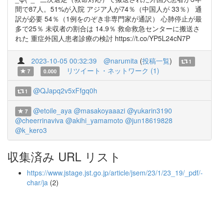
間で87人。51%が入院 アジア人が74％（中国人が 33％） 通
訳が必要 54％（1例をのぞき非専門家が通訳） 心肺停止が最
多で25％ 未収者の割合は 14.9％ 救命救急センターに搬送さ
れた 重症外国人患者診療の検討 https://t.co/YP5L24cN7P
2023-10-05 00:32:39
@narumita
(
投稿一覧
)
1
リツイート・ネットワーク (1)
7
0.000
@QJapq2v5xFfgq0h
1
@etoile_aya
@masakoyaaazi
@yukarin3190
7
@cheerrinaviva
@akihi_yamamoto
@jun18619828
@k_kero3
収集済み URL リスト
https://www.jstage.jst.go.jp/article/jsem/23/1/23_19/_pdf/-
char/ja
(2)