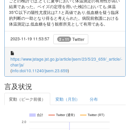
ごとの検討では,とくに夏季において体温測定の有用性が高い
結果であった。ベイズの定理を用いた検討においても,体温
35℃以下の陽性尤度比は7.1と高値であり,低血糖を疑う臨床
的判断の一助となり得ると考えられた。病院前救護における
体温測定は,低血糖を疑う観察所見として有用である。
2023-11-19 11:53:57
Twitter
2 + 11
https://www.jstage.jst.go.jp/article/jsem/23/5/23_659/_article/-
char/ja/
(
info:doi/10.11240/jsem.23.659
)
言及状況
変動（ピーク前後）
変動（月別）
分布
合計
Twitter (通常)
Twitter (RT)
2.0