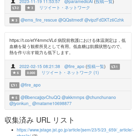
2023-11-19 11:53:57
@paramedicAI
(
投稿一覧
)
リツイート・ネットワーク
2
3
@ems_fire_rescue
@QQsitmedf
@vipzFdDXTz6Czhk
3
https://t.co/etY4mmcVLd 病院前救護における体温測定は，低
血糖を疑う観察所見として有用。低血糖は飢餓状態なので、
熱を作り出す能力も低下します。
2022-02-15 08:21:38
@fire_apo
(
投稿一覧
)
1
リツイート・ネットワーク (1)
6
0.000
@fire_apo
1
@BbencajjqvChuQQ
@akkmmps
@chunchunano
5
@jyonkun_
@matame10698877
収集済み URL リスト
https://www.jstage.jst.go.jp/article/jsem/23/5/23_659/_article/-
char/ja/
(2)