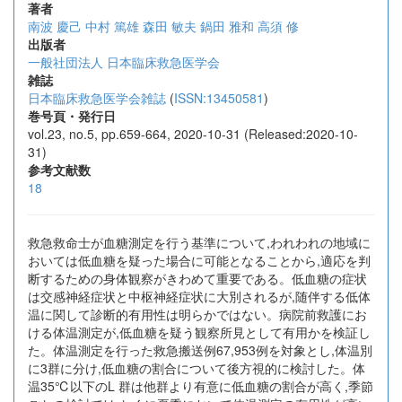
著者
南波 慶己
中村 篤雄
森田 敏夫
鍋田 雅和
高須 修
出版者
一般社団法人 日本臨床救急医学会
雑誌
日本臨床救急医学会雑誌
(
ISSN:13450581
)
巻号頁・発行日
vol.23, no.5, pp.659-664, 2020-10-31 (Released:2020-10-
31)
参考文献数
18
救急救命士が血糖測定を行う基準について,われわれの地域に
おいては低血糖を疑った場合に可能となることから,適応を判
断するための身体観察がきわめて重要である。低血糖の症状
は交感神経症状と中枢神経症状に大別されるが,随伴する低体
温に関して診断的有用性は明らかではない。病院前救護にお
ける体温測定が,低血糖を疑う観察所見として有用かを検証し
た。体温測定を行った救急搬送例67,953例を対象とし,体温別
に3群に分け,低血糖の割合について後方視的に検討した。体
温35℃以下のL 群は他群より有意に低血糖の割合が高く,季節