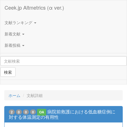
Ceek.jp Altmetrics (α ver.)
文献ランキング
新着文献
新着投稿
検索
ホーム
文献詳細
病院前救護における低血糖症例に
2
0
0
0
OA
対する体温測定の有用性