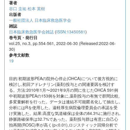
著者
谷口 圭祐
松本 英樹
出版者
一般社団法人 日本臨床救急医学会
雑誌
日本臨床救急医学会雑誌
(
ISSN:13450581
)
巻号頁・発行日
vol.25, no.3, pp.554-561, 2022-06-30 (Released:2022-06-
30)
参考文献数
19
目的:初期波形PEAの院外心停止(OHCA)について後方視的に
検討し,初回アドレナリン(薬剤)投与との関連要因を検討す
る。方法:2010年1月〜2021年9月の間に生じたOHCA 591例
中初期波形PEAの153例を対象に,薬剤投与の有無で群間比較,
多変量解析を行った。データは連結不可能匿名化して抽出し,
分析にはRを使用した。遠軽厚生病院倫理委員会の承認を受
け実施した。結果:高度な気道確保は全体の84.3%に施行され,
静脈路確保率は32.7%であった。薬剤投与群は有意に自己心
拍再開(ROSC)率が高く(p<0.01),ロジスティック回帰分析で