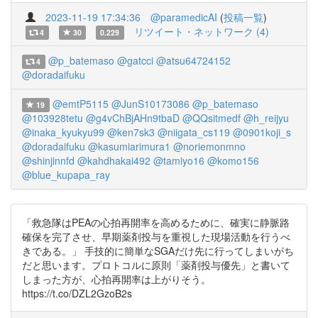
2023-11-19 17:34:36
@paramedicAI
(
投稿一覧
)
リツイート・ネットワーク (4)
4
30
0.229
@p_batemaso
@gatcci
@atsu64724152
4
@doradaifuku
@emtP5115
@JunS10173086
@p_batemaso
19
@103928tetu
@g4vChBjAHn9tbaD
@QQsitmedf
@h_reijyu
@inaka_kyukyu99
@ken7sk3
@niigata_cs119
@0901koji_s
@doradaifuku
@kasumiarimura1
@noriemonmno
@shinjinnfd
@kahdhakai492
@tamiyo16
@komo156
@blue_kupapa_ray
「救急隊はPEAの心拍再開率を高めるために、確実に静脈路
確保を完了させ、早期薬剤投与を重視した現場活動を行うべ
きである。」 手技的に簡単なSGAだけ先に行ってしまいがち
だと思います。プロトコルに原則「薬剤投与優先」と書いて
しまった方が、心拍再開率は上がりそう。
https://t.co/DZL2GzoB2s