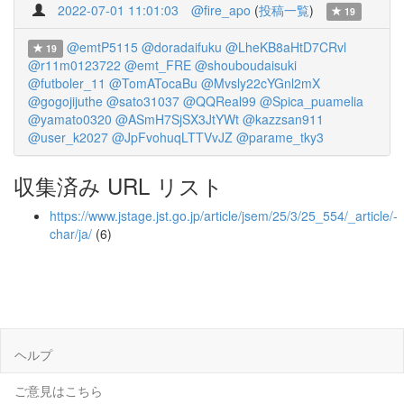
2022-07-01 11:01:03
@fire_apo
(
投稿一覧
)
19
@emtP5115
@doradaifuku
@LheKB8aHtD7CRvl
19
@r11m0123722
@emt_FRE
@shouboudaisuki
@futboler_11
@TomATocaBu
@Mvsly22cYGnl2mX
@gogojijuthe
@sato31037
@QQReal99
@Spica_puamelia
@yamato0320
@ASmH7SjSX3JtYWt
@kazzsan911
@user_k2027
@JpFvohuqLTTVvJZ
@parame_tky3
収集済み URL リスト
https://www.jstage.jst.go.jp/article/jsem/25/3/25_554/_article/-
char/ja/
(6)
ヘルプ
ご意見はこちら