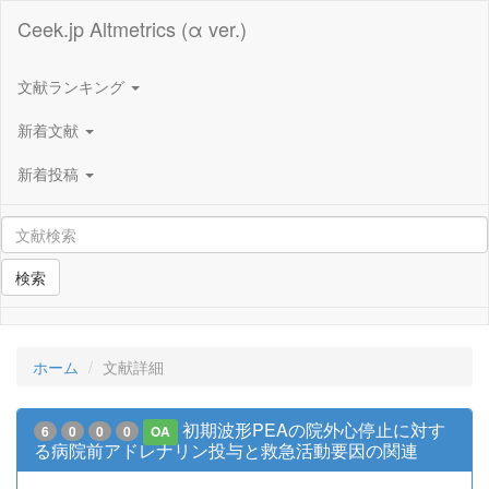
Ceek.jp Altmetrics (α ver.)
文献ランキング
新着文献
新着投稿
検索
ホーム
文献詳細
初期波形PEAの院外心停止に対す
6
0
0
0
OA
る病院前アドレナリン投与と救急活動要因の関連