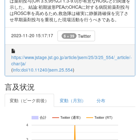
は薬剤投与(OR 3.5,95%CI 1.3-9.0)が有意なROSCとの関連を
示した。 結論:初期波形PEAのOHCAに対する病院前薬剤投与
はROSC率を高めるため,救急隊は確実に静脈路確保を完了さ
せ早期薬剤投与を重視した現場活動を行うべきである。
2023-11-20 15:17:17
Twitter
6 + 39
https://www.jstage.jst.go.jp/article/jsem/25/3/25_554/_article/-
char/ja/
(
info:doi/10.11240/jsem.25.554
)
言及状況
変動（ピーク前後）
変動（月別）
分布
合計
Twitter (通常)
Twitter (RT)
4
3