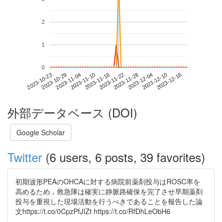
2
1
0
2023-12-10
2023-10-23
2023-11-10
2023-11-28
2023-12-16
2023-10-29
2023-11-16
2023-12-04
2023-11-04
2023-11-22
外部データベース (DOI)
Google Scholar
Twitter
(6 users, 6 posts, 39 favorites)
初期波形PEAのOHCAに対する病院前薬剤投与はROSC率を
高めるため，救急隊は確実に静脈路確保を完了させ早期薬剤
投与を重視した現場活動を行うべきであることを報告した論
文https://t.co/0CpzPfJIZt https://t.co/RfDhLeObH6