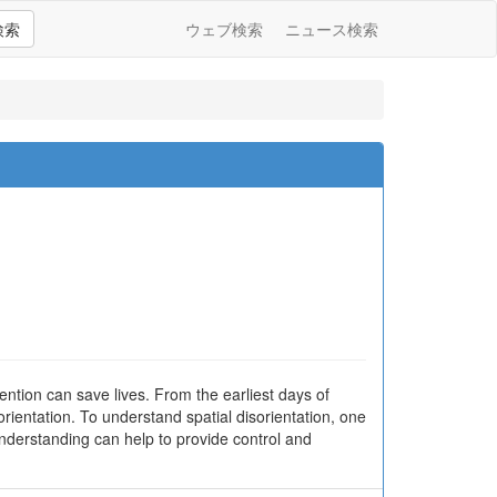
検索
ウェブ検索
ニュース検索
ention can save lives. From the earliest days of
orientation. To understand spatial disorientation, one
nderstanding can help to provide control and