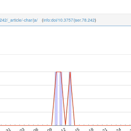
242/_article/-char/ja/
(
info:doi/10.3757/jser.78.242
)