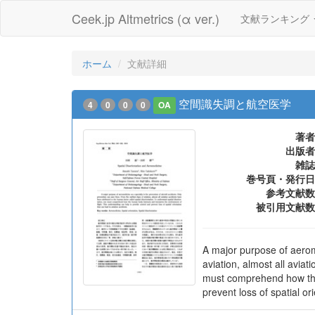
Ceek.jp Altmetrics (α ver.)
文献ランキング
ホーム
文献詳細
空間識失調と航空医学
4
0
0
0
OA
著者
出版者
雑誌
巻号頁・発行日
参考文献数
被引用文献数
A major purpose of aerome
aviation, almost all aviat
must comprehend how the 
prevent loss of spatial or