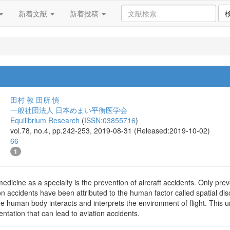
新着文献
新着投稿
田村 敦
田所 慎
一般社団法人 日本めまい平衡医学会
Equilibrium Research
(
ISSN:03855716
)
vol.78, no.4, pp.242-253, 2019-08-31 (Released:2019-10-02)
66
1
dicine as a specialty is the prevention of aircraft accidents. Only prev
ion accidents have been attributed to the human factor called spatial dis
human body interacts and interprets the environment of flight. This u
ientation that can lead to aviation accidents.