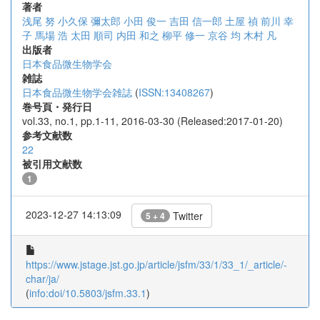
著者
浅尾 努
小久保 彌太郎
小田 俊一
吉田 信一郎
土屋 禎
前川 幸
子
馬場 浩
太田 順司
内田 和之
柳平 修一
京谷 均
木村 凡
出版者
日本食品微生物学会
雑誌
日本食品微生物学会雑誌
(
ISSN:13408267
)
巻号頁・発行日
vol.33, no.1, pp.1-11, 2016-03-30 (Released:2017-01-20)
参考文献数
22
被引用文献数
1
2023-12-27 14:13:09
Twitter
5 + 4
https://www.jstage.jst.go.jp/article/jsfm/33/1/33_1/_article/-
char/ja/
(
info:doi/10.5803/jsfm.33.1
)