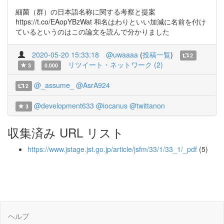
細菌（群）の日本語名称に関する考察と提案
https://t.co/EAopYBzWat 和名はわりといい加減に名前を付け
ているというのはこの論文を読んで分かりました
2020-05-20 15:33:18
@uwaaaa
(
投稿一覧
)
2
リツイート・ネットワーク (2)
3
0.000
@_assume_
@AsrA924
2
@development633
@iocanus
@twittanon
3
収集済み URL リスト
https://www.jstage.jst.go.jp/article/jsfm/33/1/33_1/_pdf
(5)
ヘルプ