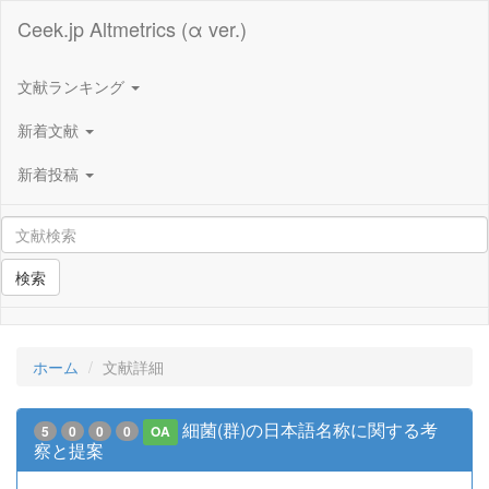
Ceek.jp Altmetrics (α ver.)
文献ランキング
新着文献
新着投稿
検索
ホーム
文献詳細
細菌(群)の日本語名称に関する考
5
0
0
0
OA
察と提案