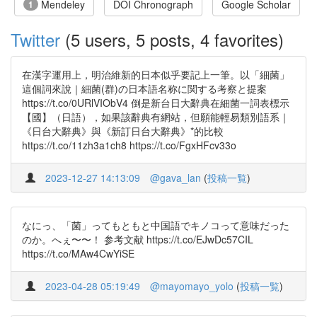
Mendeley
DOI Chronograph
Google Scholar
1
Twitter
(5 users, 5 posts, 4 favorites)
在漢字運用上，明治維新的日本似乎要記上一筆。以「細菌」
這個詞來說｜細菌(群)の日本語名称に関する考察と提案
https://t.co/0URlVIObV4 倒是新台日大辭典在細菌一詞表標示
【國】（日語），如果該辭典有網站，但願能輕易類別語系｜
《日台大辭典》與《新訂日台大辭典》*的比較
https://t.co/11zh3a1ch8 https://t.co/FgxHFcv33o
2023-12-27 14:13:09
@gava_lan
(
投稿一覧
)
なにっ、「菌」ってもともと中国語でキノコって意味だった
のか。へぇ〜〜！ 参考文献 https://t.co/EJwDc57CIL
https://t.co/MAw4CwYiSE
2023-04-28 05:19:49
@mayomayo_yolo
(
投稿一覧
)