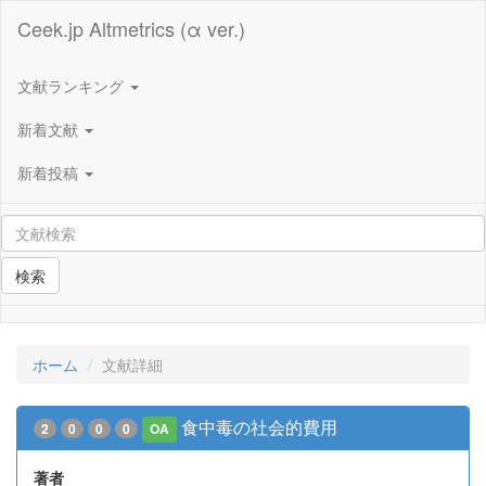
Ceek.jp Altmetrics (α ver.)
文献ランキング
新着文献
新着投稿
検索
ホーム
文献詳細
食中毒の社会的費用
2
0
0
0
OA
著者