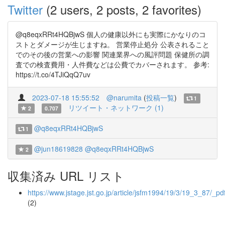
Twitter
(2 users, 2 posts, 2 favorites)
@q8eqxRRt4HQBjwS 個人の健康以外にも実際にかなりのコ
ストとダメージが生じますね。 営業停止処分 公表されること
でのその後の営業への影響 関連業界への風評問題 保健所の調
査での検査費用・人件費などは公費でカバーされます。 参考:
https://t.co/4TJiQqQ7uv
2023-07-18 15:55:52
@narumita
(
投稿一覧
)
1
リツイート・ネットワーク (1)
2
0.707
@q8eqxRRt4HQBjwS
1
@jun18619828
@q8eqxRRt4HQBjwS
2
収集済み URL リスト
https://www.jstage.jst.go.jp/article/jsfm1994/19/3/19_3_87/_pd
(2)