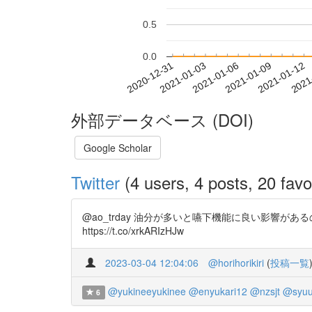
0.5
0.0
2021-01-06
2021-01-09
2021-01-12
2021
2020-12-31
2021-01-03
外部データベース (DOI)
Google Scholar
Twitter
(4 users, 4 posts, 20 favo
@ao_trday 油分が多いと嚥下機能に良い影響
https://t.co/xrkARIzHJw
2023-03-04 12:04:06
@horihorikiri
(
投稿一覧
@yukineeyukinee
@enyukari12
@nzsjt
@syuu
6