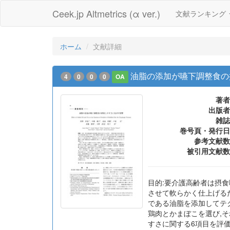
Ceek.jp Altmetrics (α ver.)
文献ランキング
ホーム
文献詳細
油脂の添加が嚥下調整食の
4
0
0
0
OA
著者
出版者
雑誌
巻号頁・発行日
参考文献数
被引用文献数
目的:要介護高齢者は摂
させて軟らかく仕上げる
である油脂を添加してテク
鶏肉とかまぼこを選び,そ
すさに関する6項目を評価