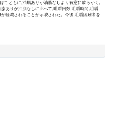
かまぼこともに,油脂ありが油脂なしより有意に軟らかく,
の油脂ありが油脂なしに比べて,咀嚼回数,咀嚼時間,咀嚼
の負担が軽減されることが示唆された。今後,咀嚼困難者を