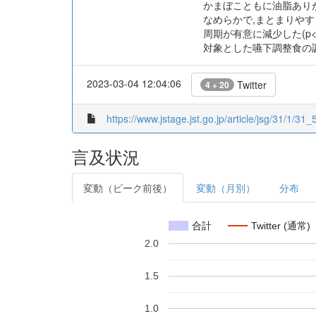
かまぼこともに油脂ありが
なめらかで,まとまりやす
周期が有意に減少した(p
対象とした嚥下調整食の
2023-03-04 12:04:06
Twitter
4 + 20
https://www.jstage.jst.go.jp/article/jsg/31/1/31_5
言及状況
変動（ピーク前後）
変動（月別）
分布
合計
Twitter (通常)
2.0
1.5
1.0