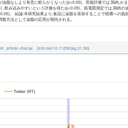
油脂なしより有意に軟らかくなった(p<0.05)。官能評価では,鶏肉,
く,飲み込みやすいという評価を得た(p<0.05)。筋電図測定では,鶏肉
<0.05)。 結論:本研究結果より,食品に油脂を添加することで咀嚼へ
調製方法として油脂の応用が期待される。
8/_article/-char/ja/
(
info:doi/10.11259/jsg.31.58
)
Twitter (RT)