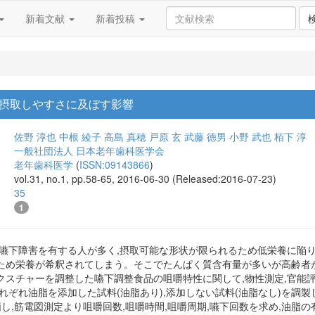
新着文献
新着投稿
摂取しやすさに及ぼす影響
佐野 淳也
中根 綾子
高島 真穂
戸原 玄
武藤 徳男
小野 武也
栢下 淳
一般社団法人 日本老年歯科医学会
老年歯科医学
(
ISSN:09143866
)
vol.31, no.1, pp.58-65, 2016-06-30 (Released:2016-07-23)
35
1
食嚥下障害を有する人が多く,摂取可能な形状が限られるため低栄養に陥
ため栄養が希釈されてしまう。そこでたんぱく質含有量が多いが高齢者
スチャーを調整した嚥下調整食品の咀嚼特性に関して,物性測定,官能評
れぞれ油脂を添加した試料(油脂あり),添加しない試料(油脂なし)を調製
し,筋電図測定より咀嚼回数,咀嚼時間,咀嚼周期,嚥下回数を求め,油脂の