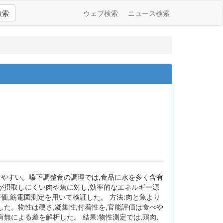
検索
ウェブ検索
ニュース検索
りやすい。嚥下調整食の調理では,食品に水を多く含有
が摂取しにくい肉や魚に対し,効率的なエネルギー源
価,筋電図測定を用いて検証した。 方法:肉と魚より
した。物性は硬さ,凝集性,付着性を,官能評価は食べや
有無による差を解析した。 結果:物性測定では,鶏肉,