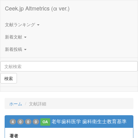
Ceek.jp Altmetrics (α ver.)
文献ランキング
新着文献
新着投稿
検索
ホーム
文献詳細
老年歯科医学 歯科衛生士教育基準
4
0
0
0
OA
著者