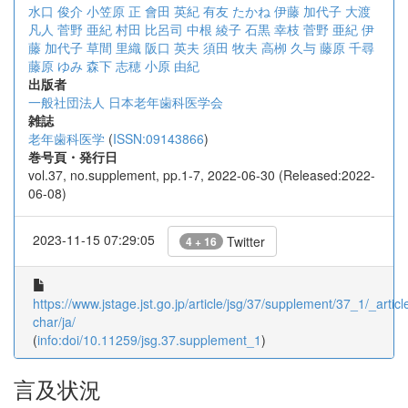
水口 俊介
小笠原 正
會田 英紀
有友 たかね
伊藤 加代子
大渡
凡人
菅野 亜紀
村田 比呂司
中根 綾子
石黒 幸枝
菅野 亜紀
伊
藤 加代子
草間 里織
阪口 英夫
須田 牧夫
高栁 久与
藤原 千尋
藤原 ゆみ
森下 志穂
小原 由紀
出版者
一般社団法人 日本老年歯科医学会
雑誌
老年歯科医学
(
ISSN:09143866
)
巻号頁・発行日
vol.37, no.supplement, pp.1-7, 2022-06-30 (Released:2022-
06-08)
2023-11-15 07:29:05
Twitter
4 + 16
https://www.jstage.jst.go.jp/article/jsg/37/supplement/37_1/_article
char/ja/
(
info:doi/10.11259/jsg.37.supplement_1
)
言及状況