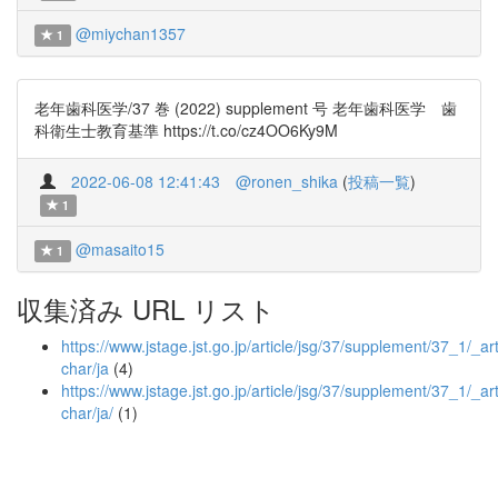
@miychan1357
1
老年歯科医学/37 巻 (2022) supplement 号 老年歯科医学 歯
科衛生士教育基準 https://t.co/cz4OO6Ky9M
2022-06-08 12:41:43
@ronen_shika
(
投稿一覧
)
1
@masaito15
1
収集済み URL リスト
https://www.jstage.jst.go.jp/article/jsg/37/supplement/37_1/_art
char/ja
(4)
https://www.jstage.jst.go.jp/article/jsg/37/supplement/37_1/_art
char/ja/
(1)