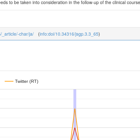
ds to be taken into consideration in the follow-up of the clinical course
/_article/-char/ja/
(
info:doi/10.34316/jsgp.3.3_65
)
Twitter (RT)