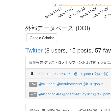
0
2022-11-20
2022-11-23
2022-11-26
2022
2022-11-14
2022-11-17
外部データベース (DOI)
Google Scholar
Twitter
(8 users, 15 posts, 57 fav
症例報告 デキストロメトルファンおよび抗うつ薬による セロ
2022-12-12 13:54:35
@tak_pom
(
投稿一覧
)
@tak_pom
@nerukotheend
@k_u_goblin
4
@A515151AM
@pharmastudy107
@tak_pom
7
2剤の併用で理論的にセロトニン症候群が起こり得る