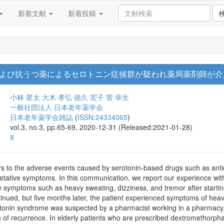
新着文献
新着投稿
よび抗うつ薬によるセロトニン症候群が疑われ薬局薬剤師が介
小林 星太
大木 孝弘
徳久 宏子
菅 幸生
一般社団法人 日本老年薬学会
日本老年薬学会雑誌
(
ISSN:24334065
)
vol.3, no.3, pp.65-69, 2020-12-31 (Released:2021-01-28)
8
s to the adverse events caused by serotonin-based drugs such as antide
etative symptoms. In this communication, we report our experience wit
 symptoms such as heavy sweating, dizziness, and tremor after starti
inued, but five months later, the patient experienced symptoms of heav
rotonin syndrome was suspected by a pharmacist working in a pharmacy, 
n of recurrence. In elderly patients who are prescribed dextromethorpha