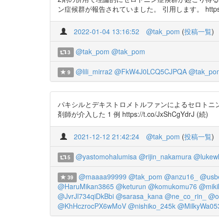
ン症候群が報告されていました。 引用します。 https://t.c
2022-01-04 13:16:52
@tak_pom
(
投稿一覧
)
@tak_pom
@tak_pom
3
@lili_mirra2
@FkW4J0LCQ5CJPQA
@tak_po
9
パキシルとデキストロメトルファンによるセロトニン
剤師が介入した 1 例 https://t.co/JxShCgYdrJ (続)
2021-12-12 21:42:24
@tak_pom
(
投稿一覧
)
@yastomohalumisa
@rijin_nakamura
@lukew
5
@maaaa99999
@tak_pom
@anzu16_
@usbe
39
@HaruMikan3865
@keturun
@komukomu76
@miki
@JvrJl734qiDkBbi
@sarasa_kana
@ne_co_rin_
@o
@KhHczrocPX6wMoV
@nishiko_245k
@MilkyWa05