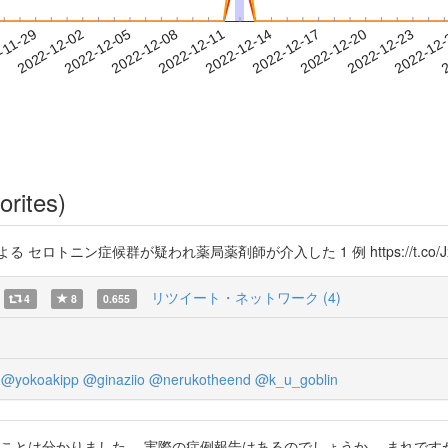
2022-12-20
2022-12-23
2022-12
-11-29
2
2022-12-02
2022-12-05
2022-12-08
2022-12-11
2022-12-14
2022-12-17
orites)
トニン症候群が疑われ薬局薬剤師が介入した 1 例 https://t.co/JxS
リツイート・ネットワーク (4)
4
8
0.655
@yokoakipp
@ginaziio
@nerukotheend
@k_u_goblin
ことは分かりました。 実際の症例報告はあるのでしょうか。 まれで