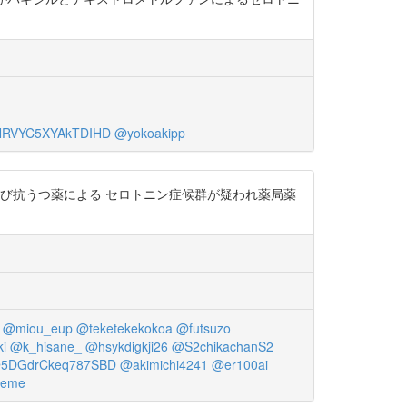
RVYC5XYAkTDIHD
@yokoakipp
び抗うつ薬による セロトニン症候群が疑われ薬局薬
@miou_eup
@teketekekokoa
@futsuzo
i
@k_hisane_
@hsykdigkji26
@S2chikachanS2
5DGdrCkeq787SBD
@akimichi4241
@er100ai
meme