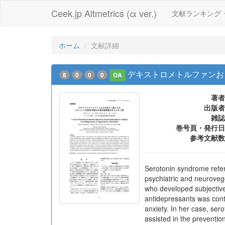
Ceek.jp Altmetrics (α ver.)
文献ランキング
ホーム
文献詳細
デキストロメトルファンお
8
0
0
0
OA
著者
出版者
雑誌
巻号頁・発行日
参考文献数
Serotonin syndrome refer
psychiatric and neuroveg
who developed subjective
antidepressants was cont
anxiety. In her case, se
assisted in the preventio