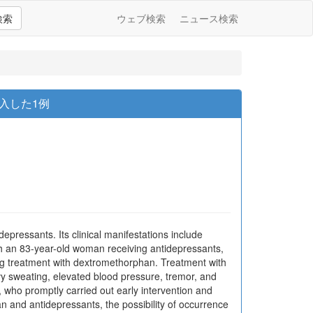
検索
ウェブ検索
ニュース検索
入した1例
pressants. Its clinical manifestations include
h an 83-year-old woman receiving antidepressants,
ng treatment with dextromethorphan. Treatment with
y sweating, elevated blood pressure, tremor, and
who promptly carried out early intervention and
n and antidepressants, the possibility of occurrence