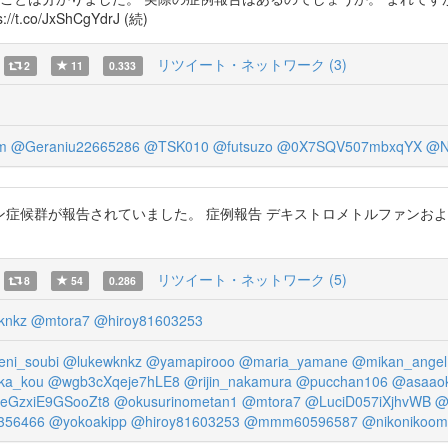
o/JxShCgYdrJ (続)
リツイート・ネットワーク (3)
2
11
0.333
m
@Geraniu22665286
@TSK010
@futsuzo
@0X7SQV507mbxqYX
@N
症候群が報告されていました。 症例報告 デキストロメトルファンおよ
リツイート・ネットワーク (5)
8
54
0.286
knkz
@mtora7
@hiroy81603253
ni_soubi
@lukewknkz
@yamapirooo
@maria_yamane
@mikan_angel
ka_kou
@wgb3cXqeje7hLE8
@rijin_nakamura
@pucchan106
@asaaok
eGzxiE9GSooZt8
@okusurinometan1
@mtora7
@LuciD057iXjhvWB
@
356466
@yokoakipp
@hiroy81603253
@mmm60596587
@nikonikoo