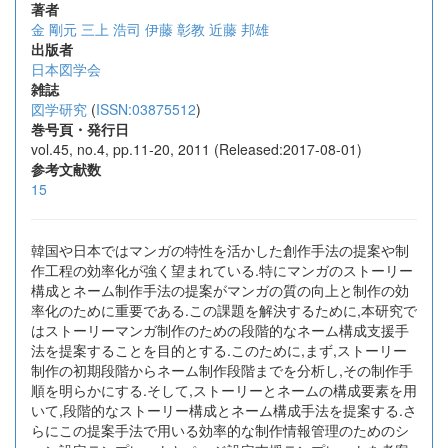
著者
金 剛元
三上 浩司
伊藤 彰教
近藤 邦雄
出版者
日本図学会
雑誌
図学研究
(
ISSN:03875512
)
巻号頁・発行日
vol.45, no.4, pp.11-20, 2011 (Released:2017-08-01)
参考文献数
15
韓国や日本ではマンガの特性を活かした創作手法の提案や制
作工程の効率化が強く望まれている.特にマンガのストーリー
構成とネーム制作手法の提案がマンガの質の向上と制作の効
率化のために重要である.この課題を解決するために,本研究で
はストーリーマンガ制作のための段階的なネーム構成支援手
法を提案することを目的とする.このために,まず,ストーリー
制作の初期段階からネーム制作段階までを分析し,その制作手
順を明らかにする.そして,ストーリーとネームの構成要素を用
いて,段階的なストーリー構成とネーム構成手法を提案する.さ
らにこの提案手法で用いる効率的な制作情報管理のためのシ