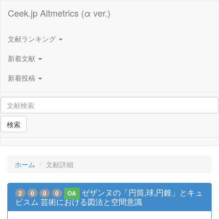
Ceek.jp Altmetrics (α ver.)
文献ランキング
新着文献
新着投稿
検索
ホーム
文献詳細
ゼザンヌの「円筒,球,円錐」とキュ
2
0
0
0
OA
ビスム 芸術における図法と空間意識