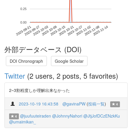
0.25
0.00
2023-11-08
2023-09-21
2023-10-09
2023-10-27
2023-11-14
2023-09-27
2023-10-15
2023-11-02
2023-10-03
2023-10-21
外部データベース (DOI)
DOI Chronograph
Google Scholar
Twitter
(2 users, 2 posts, 5 favorites)
2~3割程度しか理解出来なかった
2023-10-19 16:43:58
@gavinaPW
(
投稿一覧
)
4
@juufuuteiraden
@JohnnyNahori
@JtjJofDCzENzkKu
4
@umaimikan_