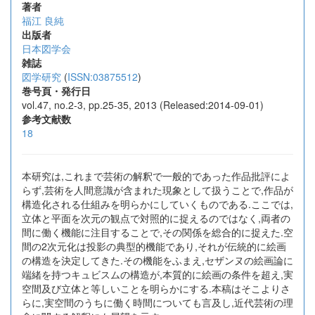
著者
福江 良純
出版者
日本図学会
雑誌
図学研究
(
ISSN:03875512
)
巻号頁・発行日
vol.47, no.2-3, pp.25-35, 2013 (Released:2014-09-01)
参考文献数
18
本研究は,これまで芸術の解釈で一般的であった作品批評によ
らず,芸術を人間意識が含まれた現象として扱うことで,作品が
構造化される仕組みを明らかにしていくものである.ここでは,
立体と平面を次元の観点で対照的に捉えるのではなく,両者の
間に働く機能に注目することで,その関係を総合的に捉えた.空
間の2次元化は投影の典型的機能であり,それが伝統的に絵画
の構造を決定してきた.その機能をふまえ,セザンヌの絵画論に
端緒を持つキュビスムの構造が,本質的に絵画の条件を超え,実
空間及び立体と等しいことを明らかにする.本稿はそこよりさ
らに,実空間のうちに働く時間についても言及し,近代芸術の理