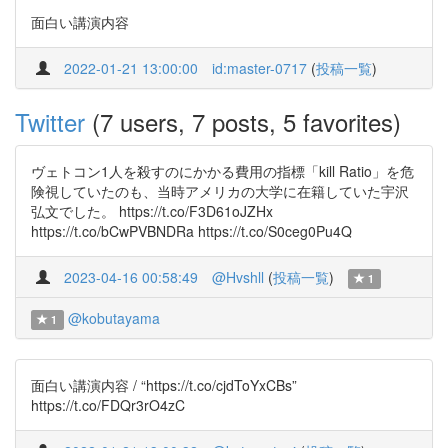
面白い講演内容
2022-01-21 13:00:00
id:master-0717
(
投稿一覧
)
Twitter
(7 users, 7 posts, 5 favorites)
ヴェトコン1人を殺すのにかかる費用の指標「kill Ratio」を危
険視していたのも、当時アメリカの大学に在籍していた宇沢
弘文でした。 https://t.co/F3D61oJZHx
https://t.co/bCwPVBNDRa https://t.co/S0ceg0Pu4Q
2023-04-16 00:58:49
@Hvshll
(
投稿一覧
)
1
@kobutayama
1
面白い講演内容 / “https://t.co/cjdToYxCBs”
https://t.co/FDQr3rO4zC