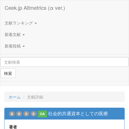
Ceek.jp Altmetrics (α ver.)
文献ランキング
新着文献
新着投稿
検索
ホーム
文献詳細
社会的共通資本としての医療
8
0
0
0
OA
著者