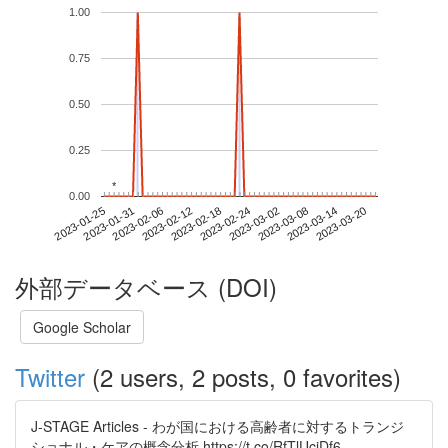
1.00
0.75
0.50
0.25
*
*
0.00
2023-03-14
2023-01-25
2023-02-12
2023-03-02
2023-03-20
2023-01-31
2023-02-18
2023-03-08
2023-02-06
2023-02-24
外部データベース (DOI)
Google Scholar
Twitter
(2 users, 2 posts, 0 favorites)
J-STAGE Articles - わが国における高齢者に対するトランジ
ショナル・ケアの概念分析 https://t.co/RfTlUciDf6