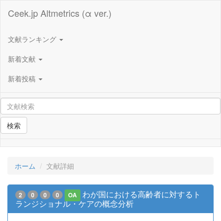
Ceek.jp Altmetrics (α ver.)
文献ランキング
新着文献
新着投稿
検索
ホーム
文献詳細
わが国における高齢者に対するト
2
0
0
0
OA
ランジショナル・ケアの概念分析