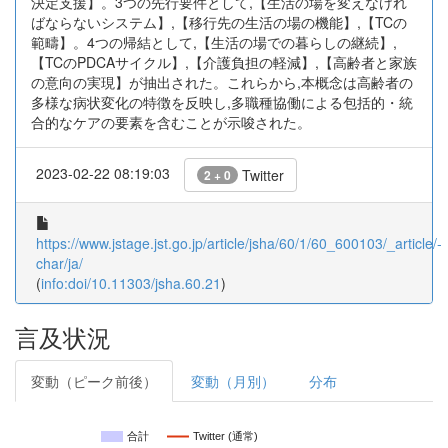
決定支援】。3つの先行要件として,【生活の場を変えなけれ
ばならないシステム】,【移行先の生活の場の機能】,【TCの
範疇】。4つの帰結として,【生活の場での暮らしの継続】,
【TCのPDCAサイクル】,【介護負担の軽減】,【高齢者と家族
の意向の実現】が抽出された。これらから,本概念は高齢者の
多様な病状変化の特徴を反映し,多職種協働による包括的・統
合的なケアの要素を含むことが示唆された。
2023-02-22 08:19:03
Twitter
2 + 0
https://www.jstage.jst.go.jp/article/jsha/60/1/60_600103/_article/-
char/ja/
(
info:doi/10.11303/jsha.60.21
)
言及状況
変動（ピーク前後）
変動（月別）
分布
合計
Twitter (通常)