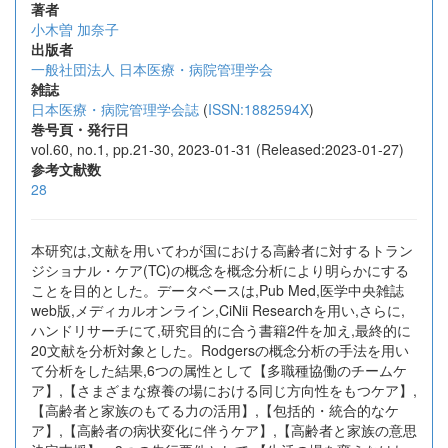
著者
小木曽 加奈子
出版者
一般社団法人 日本医療・病院管理学会
雑誌
日本医療・病院管理学会誌
(
ISSN:1882594X
)
巻号頁・発行日
vol.60, no.1, pp.21-30, 2023-01-31 (Released:2023-01-27)
参考文献数
28
本研究は,文献を用いてわが国における高齢者に対するトラン
ジショナル・ケア(TC)の概念を概念分析により明らかにする
ことを目的とした。データベースは,Pub Med,医学中央雑誌
web版,メディカルオンライン,CiNii Researchを用い,さらに,
ハンドリサーチにて,研究目的に合う書籍2件を加え,最終的に
20文献を分析対象とした。Rodgersの概念分析の手法を用い
て分析をした結果,6つの属性として【多職種協働のチームケ
ア】,【さまざまな療養の場における同じ方向性をもつケア】,
【高齢者と家族のもてる力の活用】,【包括的・統合的なケ
ア】,【高齢者の病状変化に伴うケア】,【高齢者と家族の意思