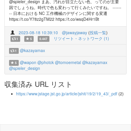
@spieler_design まあ、汚れが目立たない色、ってのが主要
因でしょうね。時代で色も変わって行くみたいですね。 ------
-- 日本における NC 工作機械のデザインに関する変遷
https://t.co/Y78z2gTM22 https://t.co/wsqD4Hr1Bt
2023-08-18 10:39:10
@jawayjaway
(
投稿一覧
)
リツイート・ネットワーク (1)
1
5
0.447
@kazayamax
1
@wapon
@photck
@tomoemetal
@kazayamax
5
@spieler_design
収集済み URL リスト
https://www.jstage.jst.go.jp/article/jshit/19/2/19_43/_pdf
(2)