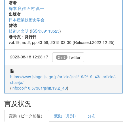
著者
梅本 良作
石村 眞一
出版者
日本産業技術史学会
雑誌
技術と文明
(
ISSN:09113525
)
巻号頁・発行日
vol.19, no.2, pp.43-58, 2015-03-30 (Released:2022-12-25)
2023-08-18 12:28:17
Twitter
2 + 5
https://www.jstage.jst.go.jp/article/jshit/19/2/19_43/_article/-
char/ja/
(
info:doi/10.57381/jshit.19.2_43
)
言及状況
変動（ピーク前後）
変動（月別）
分布