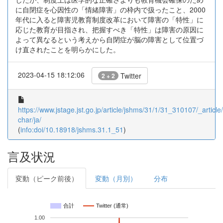
に自閉症を心因性の「情緒障害」の枠内で扱ったこと、2000
年代に入ると障害児教育制度改革において障害の「特性」に
応じた教育が目指され、把握すべき「特性」は障害の原因に
よって異なるという考えから自閉症が脳の障害として位置づ
け直されたことを明らかにした。
2023-04-15 18:12:06
Twitter
2 + 2
https://www.jstage.jst.go.jp/article/jshms/31/1/31_310107/_article/
char/ja/
(
info:doi/10.18918/jshms.31.1_51
)
言及状況
変動（ピーク前後）
変動（月別）
分布
合計
Twitter (通常)
1.00