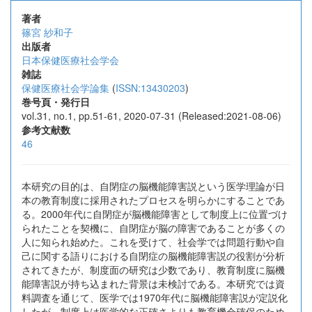
著者
篠宮 紗和子
出版者
日本保健医療社会学会
雑誌
保健医療社会学論集
(
ISSN:13430203
)
巻号頁・発行日
vol.31, no.1, pp.51-61, 2020-07-31 (Released:2021-08-06)
参考文献数
46
本研究の目的は、自閉症の脳機能障害説という医学理論が日
本の教育制度に採用されたプロセスを明らかにすることであ
る。2000年代に自閉症が脳機能障害として制度上に位置づけ
られたことを契機に、自閉症が脳の障害であることが多くの
人に知られ始めた。これを受けて、社会学では問題行動や自
己に関する語りにおける自閉症の脳機能障害説の役割が分析
されてきたが、制度面の研究は少数であり、教育制度に脳機
能障害説が持ち込まれた背景は未検討である。本研究では資
料調査を通じて、医学では1970年代に脳機能障害説が定説化
したが、制度上は医学的な正確さよりも教育機会確保のため