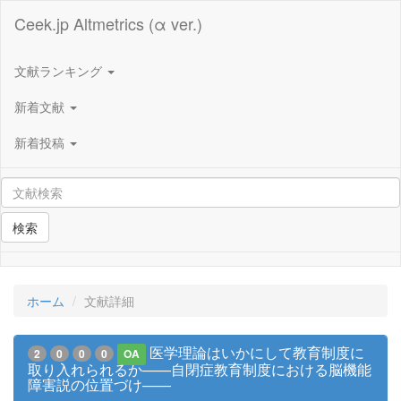
Ceek.jp Altmetrics (α ver.)
文献ランキング
新着文献
新着投稿
検索
ホーム
文献詳細
医学理論はいかにして教育制度に
2
0
0
0
OA
取り入れられるか——自閉症教育制度における脳機能
障害説の位置づけ——