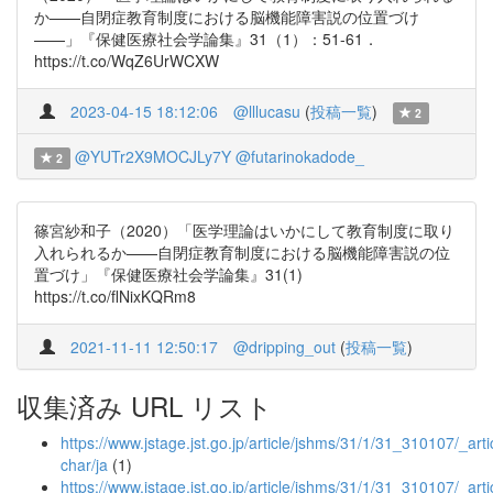
か——自閉症教育制度における脳機能障害説の位置づけ
——」『保健医療社会学論集』31（1）：51-61．
https://t.co/WqZ6UrWCXW
2023-04-15 18:12:06
@lllucasu
(
投稿一覧
)
2
@YUTr2X9MOCJLy7Y
@futarinokadode_
2
篠宮紗和子（2020）「医学理論はいかにして教育制度に取り
入れられるか——自閉症教育制度における脳機能障害説の位
置づけ」『保健医療社会学論集』31(1)
https://t.co/flNixKQRm8
2021-11-11 12:50:17
@dripping_out
(
投稿一覧
)
収集済み URL リスト
https://www.jstage.jst.go.jp/article/jshms/31/1/31_310107/_artic
char/ja
(1)
https://www.jstage.jst.go.jp/article/jshms/31/1/31_310107/_artic