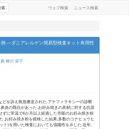
検索
ウェブ検索
ニュース検索
eの1例 ―ダニアレルゲン簡易型検査キット有用性
博典
柳川 容子
血などを訴え救急搬送された.アナフィラキシーの診断
性鼻炎の既往があった.お好み焼きの具材に対する抗原
封せずに常温で6か月以上経過した市販のお好み焼き粉
た.お好み焼き粉を鏡検した結果,多数のコナヒョウヒ
キット)を用いた検査においても強陽性を示した.近年,