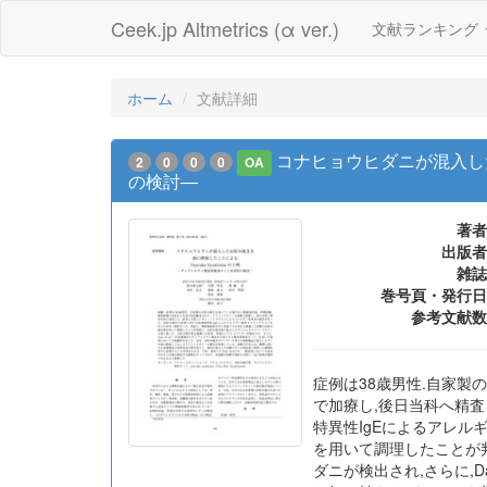
Ceek.jp Altmetrics (α ver.)
文献ランキング
ホーム
文献詳細
コナヒョウヒダニが混入した
2
0
0
0
OA
の検討―
著者
出版者
雑誌
巻号頁・発行日
参考文献数
症例は38歳男性.自家製
で加療し,後日当科へ精
特異性IgEによるアレル
を用いて調理したことが
ダニが検出され,さらに,