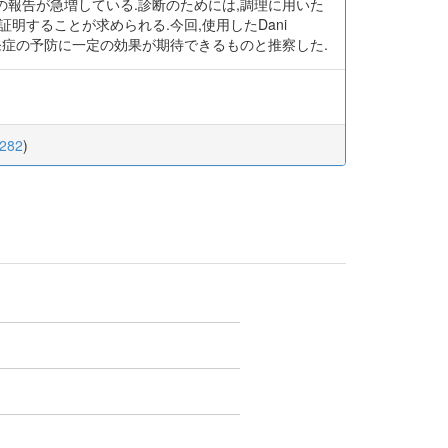
報告が急増している.診断のためには,調理に用いた
することが求められる.今回,使用したDani
発症の予防に一定の効果が期待できるものと推察した.
.282
)