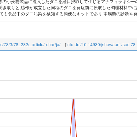
等の小麦粉製品に混入したダニを経口摂取して生じるアナフィラキシーの
き取りと,感作が成立した同種のダニを発症前に摂取した調理材料中に証明
おいても食品中のダニ汚染を検知する簡便なキットであり,本病態の診断や
oc/78/3/78_282/_article/-char/ja/
(
info:doi/10.14930/jshowaunivsoc.78