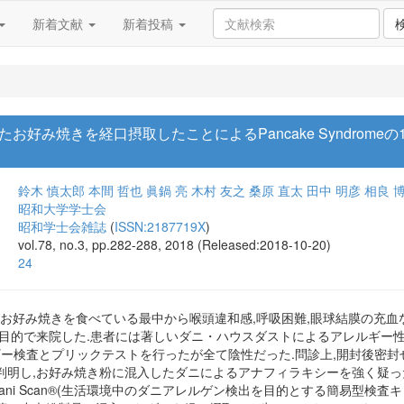
新着文献
新着投稿
お好み焼きを経口摂取したことによるPancake Syndrom
鈴木 慎太郎
本間 哲也
眞鍋 亮
木村 友之
桑原 直太
田中 明彦
相良 
昭和大学学士会
昭和学士会雑誌
(
ISSN:2187719X
)
vol.78, no.3, pp.282-288, 2018 (Released:2018-10-20)
24
のお好み焼きを食べている最中から喉頭違和感,呼吸困難,眼球結膜の充
査目的で来院した.患者には著しいダニ・ハウスダストによるアレルギー
ギー検査とプリックテストを行ったが全て陰性だった.問診上,開封後密
判明し,お好み焼き粉に混入したダニによるアナフィラキシーを強く疑っ
Dani Scan®(生活環境中のダニアレルゲン検出を目的とする簡易型検査