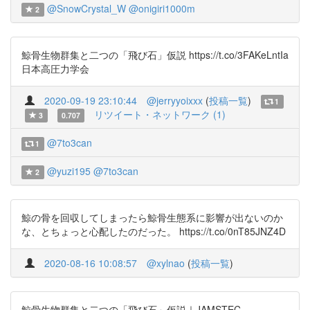
@SnowCrystal_W
@onigiri1000m
2
鯨骨生物群集と二つの「飛び石」仮説 https://t.co/3FAKeLntIa
日本高圧力学会
2020-09-19 23:10:44
@jerryyoixxx
(
投稿一覧
)
1
リツイート・ネットワーク (1)
3
0.707
@7to3can
1
@yuzi195
@7to3can
2
鯨の骨を回収してしまったら鯨骨生態系に影響が出ないのか
な、とちょっと心配したのだった。 https://t.co/0nT85JNZ4D
2020-08-16 10:08:57
@xylnao
(
投稿一覧
)
鯨骨生物群集と二つの「飛び石」仮説｜JAMSTEC