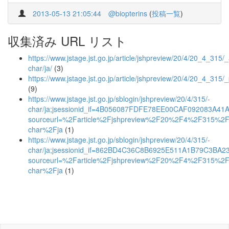
2013-05-13 21:05:44
@biopterins
(
投稿一覧
)
収集済み URL リスト
https://www.jstage.jst.go.jp/article/jshpreview/20/4/20_4_315/_a
char/ja/
(3)
https://www.jstage.jst.go.jp/article/jshpreview/20/4/20_4_315/
(9)
https://www.jstage.jst.go.jp/sblogin/jshpreview/20/4/315/-
char/ja;jsessionid_if=4B056087FDFE78EE00CAF092083A41
sourceurl=%2Farticle%2Fjshpreview%2F20%2F4%2F315%2
char%2Fja
(1)
https://www.jstage.jst.go.jp/sblogin/jshpreview/20/4/315/-
char/ja;jsessionid_if=862BD4C36C8B6925E511A1B79C3BA2
sourceurl=%2Farticle%2Fjshpreview%2F20%2F4%2F315%2
char%2Fja
(1)