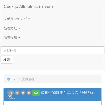
Ceek.jp Altmetrics (α ver.)
文献ランキング
新着文献
新着投稿
検索
ホーム
文献詳細
鯨骨生物群集と二つの「飛び石」
13
0
0
0
OA
仮説