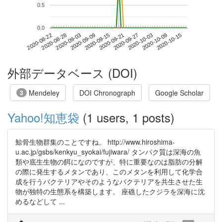
0.5
0.0
2020-10-09
2020-08-22
2020-09-09
2020-09-27
2020-10-15
2020-08-28
2020-09-15
2020-10-03
2020-09-03
2020-09-21
外部データベース (DOI)
Mendeley
DOI Chronograph
Google Scholar
3
Yahoo!知恵袋
(1 users, 1 posts)
鯨骨生物群集のことですね。 http://www.hiroshima-
u.ac.jp/gsbs/kenkyu_syokai/fujiwara/ タンパク質は深海の魚
類や底生生物の餌になのですが、特に重要なのは脂肪の分解
の際に発生するメタンであり、このメタンを利用して化学合
成を行うバクテリアやそのようなバクテリアを共生させた生
物が独特の生態系を構築します。 座礁したクジラを深海に沈
めるなどして ...