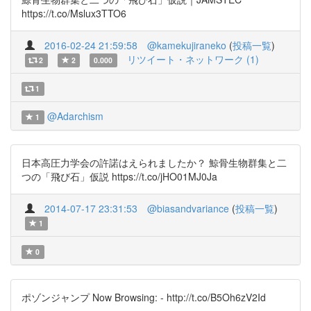
https://t.co/Mslux3TTO6
2016-02-24 21:59:58
@kamekujiraneko
(
投稿一覧
)
リツイート・ネットワーク (1)
2
2
0.000
1
@Adarchism
1
日本高圧力学会の許諾はえられましたか？ 鯨骨生物群集と二
つの「飛び石」仮説 https://t.co/jHO01MJ0Ja
2014-07-17 23:31:53
@biasandvariance
(
投稿一覧
)
1
0
ポゾンジャンプ Now Browsing: - http://t.co/B5Oh6zV2Id