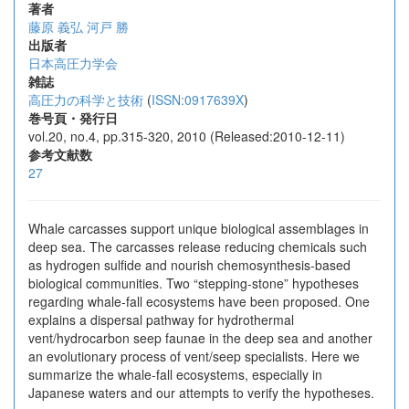
著者
藤原 義弘
河戸 勝
出版者
日本高圧力学会
雑誌
高圧力の科学と技術
(
ISSN:0917639X
)
巻号頁・発行日
vol.20, no.4, pp.315-320, 2010 (Released:2010-12-11)
参考文献数
27
Whale carcasses support unique biological assemblages in
deep sea. The carcasses release reducing chemicals such
as hydrogen sulfide and nourish chemosynthesis-based
biological communities. Two “stepping-stone” hypotheses
regarding whale-fall ecosystems have been proposed. One
explains a dispersal pathway for hydrothermal
vent/hydrocarbon seep faunae in the deep sea and another
an evolutionary process of vent/seep specialists. Here we
summarize the whale-fall ecosystems, especially in
Japanese waters and our attempts to verify the hypotheses.