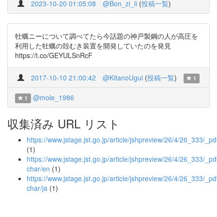
2023-10-20 01:05:08
@Bon_zi_li
(
投稿一覧
)
牡蠣ニーについて調べてたら今話題の神戸製鋼の人が高圧を
利用した牡蠣の殻むき装置を開発していたのを発見
https://t.co/GEYULSnRcF
2017-10-10 21:00:42
@KitanoUgui
(
投稿一覧
)
1
@mole_1986
1
収集済み URL リスト
https://www.jstage.jst.go.jp/article/jshpreview/26/4/26_333/_pd
(1)
https://www.jstage.jst.go.jp/article/jshpreview/26/4/26_333/_pdf
char/en
(1)
https://www.jstage.jst.go.jp/article/jshpreview/26/4/26_333/_pdf
char/ja
(1)