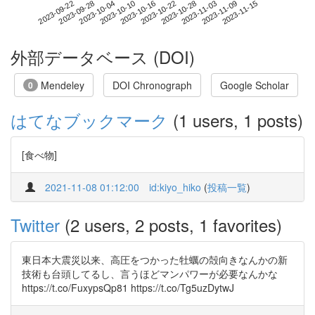
2023-11-09
2023-09-22
2023-10-10
2023-10-28
2023-11-15
2023-09-28
2023-10-16
2023-11-03
2023-10-04
2023-10-22
外部データベース (DOI)
Mendeley
DOI Chronograph
Google Scholar
0
はてなブックマーク
(1 users, 1 posts)
[食べ物]
2021-11-08 01:12:00
id:kiyo_hiko
(
投稿一覧
)
Twitter
(2 users, 2 posts, 1 favorites)
東日本大震災以来、高圧をつかった牡蠣の殻向きなんかの新
技術も台頭してるし、言うほどマンパワーが必要なんかな
https://t.co/FuxypsQp81 https://t.co/Tg5uzDytwJ