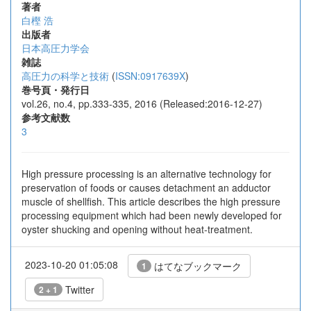
著者
白樫 浩
出版者
日本高圧力学会
雑誌
高圧力の科学と技術
(
ISSN:0917639X
)
巻号頁・発行日
vol.26, no.4, pp.333-335, 2016 (Released:2016-12-27)
参考文献数
3
High pressure processing is an alternative technology for
preservation of foods or causes detachment an adductor
muscle of shellfish. This article describes the high pressure
processing equipment which had been newly developed for
oyster shucking and opening without heat-treatment.
2023-10-20 01:05:08
はてなブックマーク
1
Twitter
2 + 1