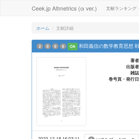
Ceek.jp Altmetrics (α ver.)
文献ランキング
ホーム
文献詳細
和田義信の数学教育思想 
2
0
0
0
OA
著者
出版者
雑誌
巻号頁・発行日
2023-12-18 16:03:11