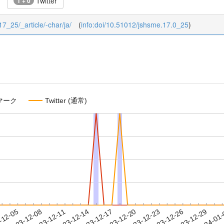
Twitter
1 + 0
17_25/_article/-char/ja/
(
info:doi/10.51012/jshsme.17.0_25
)
マーク
Twitter (通常)
2023-12-26
2023-12-29
2024-01
-12-05
2
2023-12-08
2023-12-11
2023-12-14
2023-12-17
2023-12-20
2023-12-23