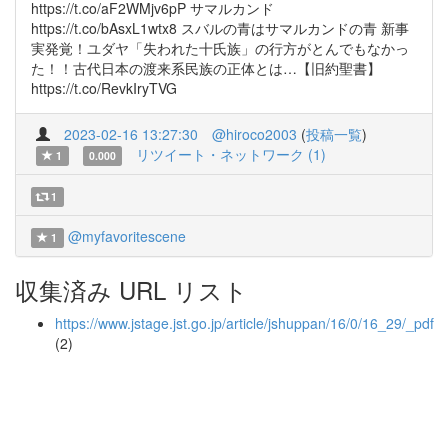
https://t.co/aF2WMjv6pP サマルカンド
https://t.co/bAsxL1wtx8 スバルの青はサマルカンドの青 新事
実発覚！ユダヤ「失われた十氏族」の行方がとんでもなかっ
た！！古代日本の渡来系民族の正体とは…【旧約聖書】
https://t.co/RevkIryTVG
2023-02-16 13:27:30
@hiroco2003
(
投稿一覧
)
リツイート・ネットワーク (1)
1
0.000
1
@myfavoritescene
1
収集済み URL リスト
https://www.jstage.jst.go.jp/article/jshuppan/16/0/16_29/_pdf
(2)