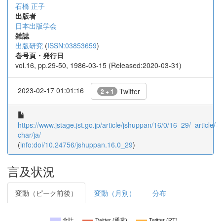
石橋 正子
出版者
日本出版学会
雑誌
出版研究
(
ISSN:03853659
)
巻号頁・発行日
vol.16, pp.29-50, 1986-03-15 (Released:2020-03-31)
2023-02-17 01:01:16
Twitter
2 + 1
https://www.jstage.jst.go.jp/article/jshuppan/16/0/16_29/_article/-
char/ja/
(
info:doi/10.24756/jshuppan.16.0_29
)
言及状況
変動（ピーク前後）
変動（月別）
分布
合計
Twitter (通常)
Twitter (RT)