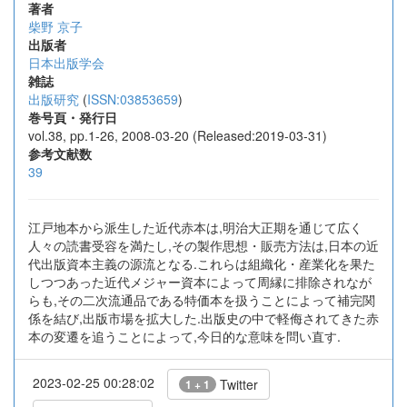
著者
柴野 京子
出版者
日本出版学会
雑誌
出版研究
(
ISSN:03853659
)
巻号頁・発行日
vol.38, pp.1-26, 2008-03-20 (Released:2019-03-31)
参考文献数
39
江戸地本から派生した近代赤本は,明治大正期を通じて広く
人々の読書受容を満たし,その製作思想・販売方法は,日本の近
代出版資本主義の源流となる.これらは組織化・産業化を果た
しつつあった近代メジャー資本によって周縁に排除されなが
らも,その二次流通品である特価本を扱うことによって補完関
係を結び,出版市場を拡大した.出版史の中で軽侮されてきた赤
本の変遷を追うことによって,今日的な意味を問い直す.
2023-02-25 00:28:02
Twitter
1 + 1