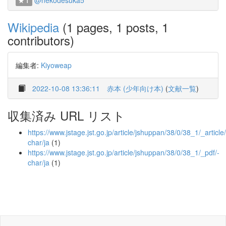
@nekodesuka5
1
Wikipedia
(1 pages, 1 posts, 1
contributors)
編集者:
Kiyoweap
2022-10-08 13:36:11
赤本 (少年向け本)
(
文献一覧
)
収集済み URL リスト
https://www.jstage.jst.go.jp/article/jshuppan/38/0/38_1/_article/
char/ja
(1)
https://www.jstage.jst.go.jp/article/jshuppan/38/0/38_1/_pdf/-
char/ja
(1)