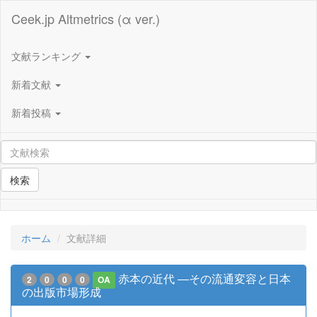
Ceek.jp Altmetrics (α ver.)
文献ランキング
新着文献
新着投稿
検索
ホーム
文献詳細
赤本の近代 ―その流通変容と日本
2
0
0
0
OA
の出版市場形成