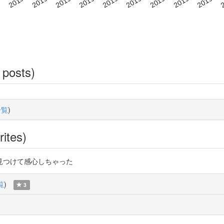
 posts)
一覧
)
rites)
見つけて感心しちゃった
覧
)
3