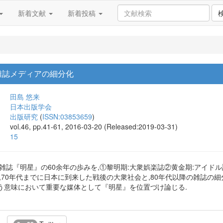
新着文献
新着投稿
雑誌メディアの細分化
田島 悠来
日本出版学会
出版研究
(
ISSN:03853659
)
vol.46, pp.41-61, 2016-03-20 (Released:2019-03-31)
15
雑誌『明星』の60余年の歩みを,①黎明期:大衆娯楽誌②黄金期:アイド
,70年代までに日本に到来した戦後の大衆社会と,80年代以降の雑誌の
う意味において重要な媒体として『明星』を位置づけ論じる.