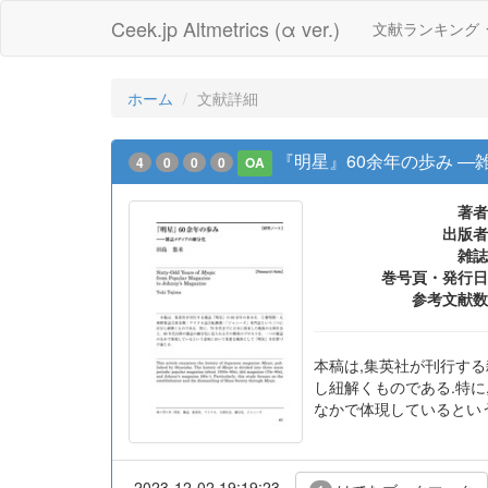
Ceek.jp Altmetrics (α ver.)
文献ランキング
ホーム
文献詳細
『明星』60余年の歩み ―
4
0
0
0
OA
著者
出版者
雑誌
巻号頁・発行日
参考文献数
本稿は,集英社が刊行する
し紐解くものである.特に
なかで体現しているとい
2023-12-02 19:19:23