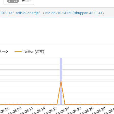
Twitter
3 + 22
0/46_41/_article/-char/ja/
(
info:doi/10.24756/jshuppan.46.0_41
)
マーク
Twitter (通常)
2019-05-26
2019-05-29
2019-06
-05-05
2
2019-05-08
2019-05-11
2019-05-14
2019-05-17
2019-05-20
2019-05-23