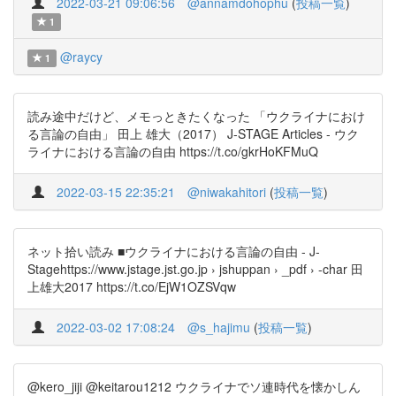
2022-03-21 09:06:56
@annamdohophu
(
投稿一覧
)
1
@raycy
1
読み途中だけど、メモっときたくなった 「ウクライナにおけ
る言論の自由」 田上 雄大（2017） J-STAGE Articles - ウク
ライナにおける言論の自由 https://t.co/gkrHoKFMuQ
2022-03-15 22:35:21
@niwakahitori
(
投稿一覧
)
ネット拾い読み ■ウクライナにおける言論の自由 - J-
Stagehttps://www.jstage.jst.go.jp › jshuppan › _pdf › -char 田
上雄大2017 https://t.co/EjW1OZSVqw
2022-03-02 17:08:24
@s_hajimu
(
投稿一覧
)
@kero_jiji @keitarou1212 ウクライナでソ連時代を懐かしん