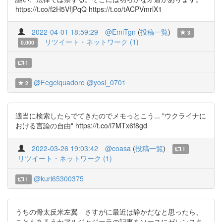
https://t.co/f2H5VfjPqQ https://t.co/tACPVmrlX1
2022-04-01 18:59:29
@EmiTgn
(
投稿一覧
)
3
リツイート・ネットワーク (1)
0.000
1
@Fegelquadoro
@yosi_0701
2
適当に検索したらでてきたのでメモっとこう... "ウクライナに
おける言論の自由" https://t.co/i7MTx6f8gd
2022-03-26 19:03:42
@coasa
(
投稿一覧
)
1
リツイート・ネットワーク (1)
@kuri65300375
1
うちの骨太反米左翼 さすがに最近は静かだなと思ったら、
こともあろうかアルジャジーラの記事をソースにゼレンスキ