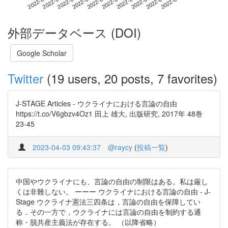
2022-07-04
2022-05-17
2022-06-04
2022-06-22
2022-07-10
2022-05-23
2022-06-10
2022-06-28
2022-05-29
2022-06-16
外部データベース (DOI)
Google Scholar
Twitter
(19 users, 20 posts, 7 favorites)
J-STAGE Articles - ウクライナにおける言論の自由
https://t.co/V6gbzv4Oz1 田上 雄大, 出版研究, 2017年 48巻
23-45
2023-04-03 09:43:37
@raycy
(
投稿一覧
)
中国やウクライナにも、言論の自由の制限はある。私は厳し
くは非難しない。 ーーー ウクライナにおける言論の自由 - J-
Stage ウクライナ憲法三四条は，言論の自由を保障してい
る．その一方で，ウクライナには言論の自由を制約する通
称・脱共産主義法が存在する。 （以降省略）