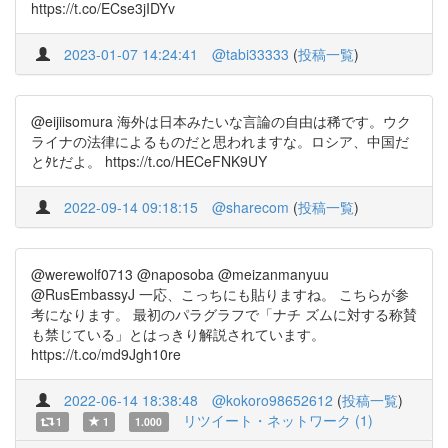
https://t.co/ECse3jIDYv
2023-01-07 14:24:41
@tabi33333
(
投稿一覧
)
@eijiisomura 海外は日本みたいな言論の自由は稀です。ウク
ライナの法律によるものだと思われますな。ロシア、中国だ
とﾀﾋだよ。 https://t.co/HECeFNK9UY
2022-09-14 09:18:15
@sharecom
(
投稿一覧
)
@werewolf0713 @naposoba @meizanmanyuu
@RusEmbassyJ 一応、こっちにも貼りますね。 こちらが参
考になります。 最初のパラグラフで「ナチ ズムに対する称賛
も禁じている」とはっきり解説されています。
https://t.co/md9Jgh10re
2022-06-14 18:38:48
@kokoro98652612
(
投稿一覧
)
リツイート・ネットワーク (1)
1
1
1.000