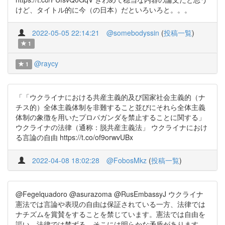
けど、タイトル的に今（の日本）だといろいろと。。。
2022-05-05 22:14:21
@somebodyssin
(
投稿一覧
)
1
@raycy
1
「「ウクライナにおける共産主義的及び国家社会主義的（ナ
チス的）全体主義体制を非難すること並びにそれら全体主義
体制の象徴を用いたプロパガンダを禁止することに関する」
ウクライナの法律（通称：脱共産主義法」 ウクライナにおけ
る言論の自由 https://t.co/of9orwvUBx
2022-04-08 18:02:28
@FobosMkz
(
投稿一覧
)
@Fegelquadoro @asurazoma @RusEmbassyJ ウクライナ
憲法では言論や表現の自由は保証されている一方、法律では
ナチズムを賞賛をすることを禁じています。憲法では自由を
謳い、法律では禁ずる。そこには明らかな矛盾があります。