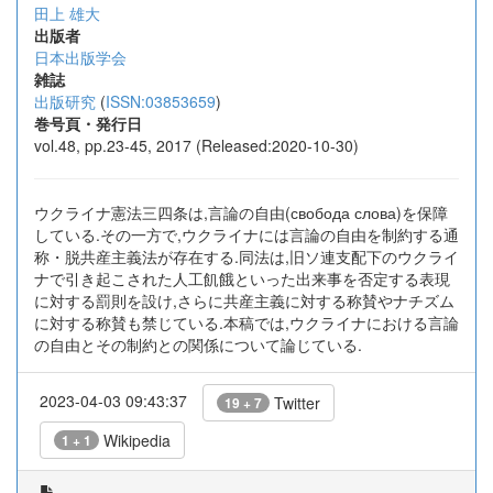
田上 雄大
出版者
日本出版学会
雑誌
出版研究
(
ISSN:03853659
)
巻号頁・発行日
vol.48, pp.23-45, 2017 (Released:2020-10-30)
ウクライナ憲法三四条は,言論の自由(свобода слова)を保障
している.その一方で,ウクライナには言論の自由を制約する通
称・脱共産主義法が存在する.同法は,旧ソ連支配下のウクライ
ナで引き起こされた人工飢餓といった出来事を否定する表現
に対する罰則を設け,さらに共産主義に対する称賛やナチズム
に対する称賛も禁じている.本稿では,ウクライナにおける言論
の自由とその制約との関係について論じている.
2023-04-03 09:43:37
Twitter
19 + 7
Wikipedia
1 + 1