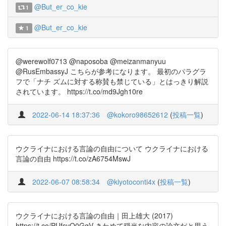
@But_er_co_kie
1
@But_er_co_kie
1
@werewolf0713 @naposoba @meizanmanyuu
@RusEmbassyJ こちらが参考になります。 最初のパラグラ
フで「ナチ ズムに対する称賛も禁じている」とはっきり解説
されています。 https://t.co/md9Jgh10re
2022-06-14 18:37:36
@kokoro98652612
(
投稿一覧
)
ウクライナにおける言論の自由について ウクライナにおける
言論の自由 https://t.co/zA6754MswJ
2022-06-07 08:58:34
@kiyotoconti4x
(
投稿一覧
)
ウクライナにおける言論の自由｜田上雄大 (2017)
https://t.co/PUfsvQ0GqV きわめて穏当な内容の論文だと思う