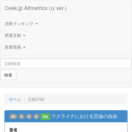
Ceek.jp Altmetrics (α ver.)
文献ランキング
新着文献
新着投稿
検索
ホーム
文献詳細
ウクライナにおける言論の自由
20
0
0
0
OA
著者