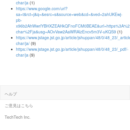
char/ja
(1)
https://www.google.com/url?
sa=t&rct=j&q=&esrc=s&source=web&cd=&ved=2ahUKEwj-
pb-
x96b2AhWwrlYBHXZEAHkQFnoFCM0BEAE&url=https%3A%2F%
char%2Fja&usg=AOvVaw2AaWRAlzEncv5m3V-uKQS9
(1)
https://www.jstage.jst.go.jp/article/jshuppan/48/0/48_23/_articl
char/ja/
(9)
https://www.jstage.jst.go.jp/article/jshuppan/48/0/48_23/_pdf/-
char/ja
(9)
ヘルプ
ご意見はこちら
TechTech Inc.