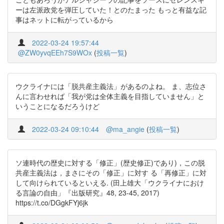
ーは左派政党を弾圧していた！とのたまった もっと有益な記
事はネットに転がっているから
2022-03-24 19:57:44
@ZW0yvqEEh7S9WOx
(
投稿一覧
)
ウクライナには「脱共産主義法」があるのよね。 ま、志位さ
んに言わせれば「我が党は全体主義を目指していません」と
いうことになるだろうけど
2022-03-24 09:10:44
@ma_angie
(
投稿一覧
)
ソ連時代の歴史に対する「修正」(歴史修正)であり)，この脱
共産主義法は，まさにその「修正」に対す る「再修正」に対
して向けられているといえる. (田上雄大「ウクライナにおけ
る言論の自由」『出版研究』48, 23-45, 2017)
https://t.co/DGgkFYj6jk