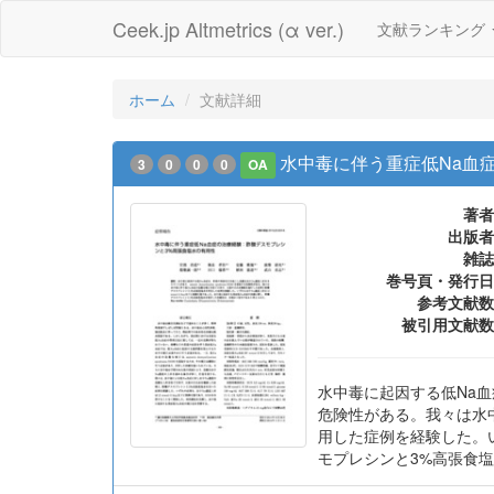
Ceek.jp Altmetrics (α ver.)
文献ランキング
ホーム
文献詳細
水中毒に伴う重症低Na血
3
0
0
0
OA
著者
出版者
雑誌
巻号頁・発行日
参考文献数
被引用文献数
水中毒に起因する低Na血症は
危険性がある。我々は水
用した症例を経験した。い
モプレシンと3%高張食