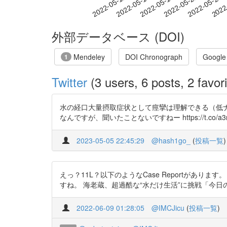
2022-05-18
2022-05-21
2022-05-24
2022
2022-05-12
2022-05-15
外部データベース (DOI)
Mendeley
DOI Chronograph
Google
1
Twitter
(3 users, 6 posts, 2 favori
水の経口大量摂取症状として痙攣は理解できる（低
なんですが、聞いたことないですねー https://t.co/a3n
2023-05-05 22:45:29
@hash1go_
(
投稿一覧
)
えっ？11L？以下のようなCase Reportがあります
すね。 海老蔵、超過酷な“水だけ生活”に挑戦「今日の目標は11
2022-06-09 01:28:05
@IMCJicu
(
投稿一覧
)