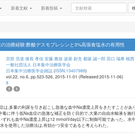
新着文献
新着投稿
症の治療経験:酢酸デスモプレシンと3%高張食塩水の有用性
宮部 浩道
後長 孝佳
安藤 雅規
波柴 尉充
都築 誠一郎
田口 瑞希
植西
一般社団法人 日本集中治療医学会
日本集中治療医学会雑誌
(
ISSN:13407988
)
vol.22, no.6, pp.523-526, 2015-11-01 (Released:2015-11-06)
8
1
1
,多量の利尿を引き起こし急激な血中Na濃度上昇をきたすことがあり,osmotic d
中毒に伴う低Na血症の急激な補正を防ぐ目的で,大量の自由水輸液を施
ずれも血中Na濃度上昇は12 mmol/l/day以下に制御可能であった。
塩水を使用した治療法は,有効かつ安全であると考えられた。