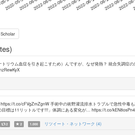
2022-06-17
2022-06-20
2022-06
-05-27
2
2022-05-30
2022-06-02
2022-06-05
2022-06-08
2022-06-11
2022-06-14
 Scholar
tes)
ナトリウム血症を引き起こすため）んですが、なぜ発熱？ 統合失調症の
zRewKyX
。 https://t.co/cFVgZmZgnW 手術中の術野灌流排水トラブル
リットルです!!!」体調にある変化が… https://t.co/kEN8osPn4
リツイート・ネットワーク (4)
2
2
1.000