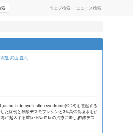
検索
ウェブ検索
ニュース検索
 憲達
武山 直志
emyelination syndrome(ODS)を惹起する
行した症例と酢酸デスモプレシンと3%高張食塩水を併
水中毒に起因する重症低Na血症の治療に際し,酢酸デス