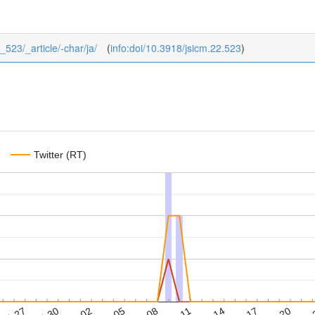
2_523/_article/-char/ja/
(
info:doi/10.3918/jsicm.22.523
)
Twitter (RT)