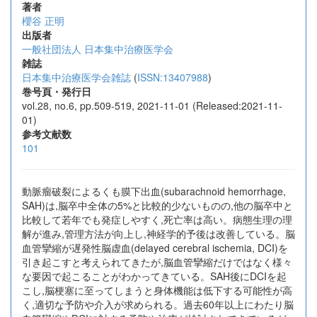
著者
櫻谷 正明
出版者
一般社団法人 日本集中治療医学会
雑誌
日本集中治療医学会雑誌
(
ISSN:13407988
)
巻号頁・発行日
vol.28, no.6, pp.509-519, 2021-11-01 (Released:2021-11-
01)
参考文献数
101
動脈瘤破裂によるくも膜下出血(subarachnoid hemorrhage,
SAH)は,脳卒中全体の5%と比較的少ないものの,他の脳卒中と
比較して若年でも発症しやすく,死亡率は高い。病態生理の理
解が進み,管理方法が向上し,神経学的予後は改善している。脳
血管攣縮が遅発性脳虚血(delayed cerebral ischemia, DCI)を
引き起こすと考えられてきたが,脳血管攣縮だけではなく様々
な要因で起こることがわかってきている。SAH後にDCIを起
こし,脳梗塞に至ってしまうと身体機能は低下する可能性が高
く,適切な予防や介入が求められる。過去60年以上にわたり脳