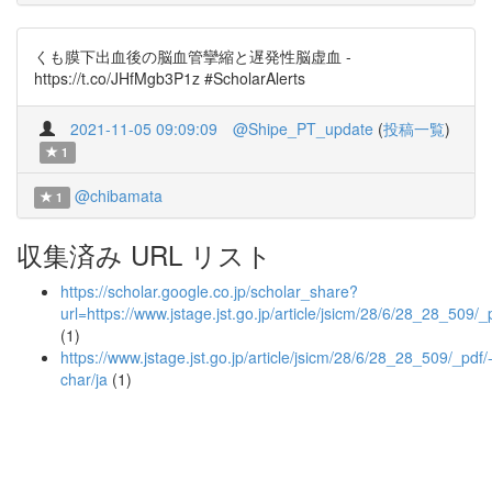
くも膜下出血後の脳血管攣縮と遅発性脳虚血 -
https://t.co/JHfMgb3P1z #ScholarAlerts
2021-11-05 09:09:09
@Shipe_PT_update
(
投稿一覧
)
1
@chibamata
1
収集済み URL リスト
https://scholar.google.co.jp/scholar_share?
url=https://www.jstage.jst.go.jp/article/jsicm/28/6/28
(1)
https://www.jstage.jst.go.jp/article/jsicm/28/6/28_28_509/_pdf/
char/ja
(1)