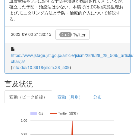
血管攣縮やDCIに対する予防や治療が検討されてきているが,
確立した予防・治療法は少ない。本稿では,DCIの病態生理お
よび,モニタリング方法と予防・治療的介入について解説す
る。
2023-09-02 21:30:45
Twitter
2 + 2
https://www.jstage.jst.go.jp/article/jsicm/28/6/28_28_509/_article/-
char/ja/
(
info:doi/10.3918/jsicm.28_509
)
言及状況
変動（ピーク前後）
変動（月別）
分布
合計
Twitter (通常)
1.00
0.75