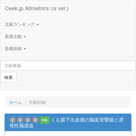
Ceek.jp Altmetrics (α ver.)
文献ランキング
新着文献
新着投稿
検索
ホーム
文献詳細
くも膜下出血後の脳血管攣縮と遅
2
0
0
0
OA
発性脳虚血