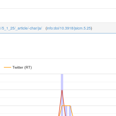
1/5_1_25/_article/-char/ja/
(
info:doi/10.3918/jsicm.5.25
)
Twitter (RT)