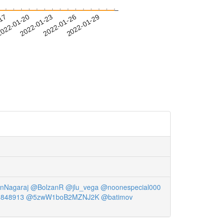
-17
022-01-20
2022-01-23
2022-01-26
2022-01-29
nNagaraj
@BolzanR
@jlu_vega
@noonespecial000
6848913
@5zwW1boB2MZNJ2K
@batimov