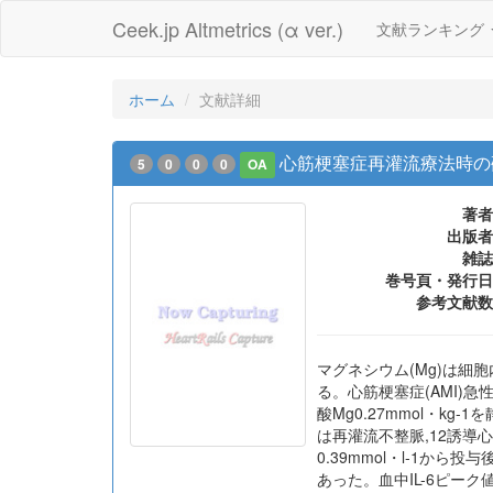
Ceek.jp Altmetrics (α ver.)
文献ランキング
ホーム
文献詳細
心筋梗塞症再灌流療法時の
5
0
0
0
OA
著者
出版者
雑誌
巻号頁・発行日
参考文献数
マグネシウム(Mg)は細胞
る。心筋梗塞症(AMI)
酸Mg0.27mmol・kg
は再灌流不整脈,12誘導心
0.39mmol・l-1か
あった。血中IL-6ピー