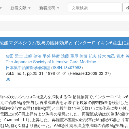
新着文献
新着投稿
硫酸マグネシウム投与の臨床効果とインターロイキン6産生に
柴田 雅士
上嶋 健治
平盛 勝彦
遠藤 重厚
佐藤 紀夫
鈴木 知己
青木 
The Japanese Society of Intensive Care Medicine
日本集中治療医学会雑誌
(
ISSN:13407988
)
vol.5, no.1, pp.25-31, 1998-01-01 (Released:2009-03-27)
38
内へのカルシウム(Ca)流入を抑制するCa拮抗物質で,インターロイキン6
急性期に硫酸Mgを投与し,再灌流障害を示唆する現象の抑制効果を検討し
-1を静脈内投与する群11例(Mg群)と非投与群11例(C群)とに無作為に割り
電図上のST再上昇および胸痛の増悪とした。再灌流成功は20例(Mg群9例,
ら投与後1.04mmol・l-1に上昇した。再灌流不整脈の出現率はMg群がC群
ク値はMg群がC群より低かった。AMI急性期再灌流療法時の硫酸Mg投与