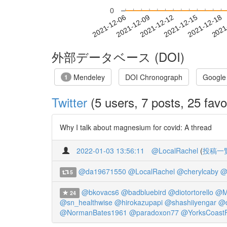
0
2021-12-12
2021-12-15
2021-12-18
2021
2021-12-06
2021-12-09
外部データベース (DOI)
Mendeley
DOI Chronograph
Google
1
Twitter
(5 users, 7 posts, 25 favo
Why I talk about magnesium for covid: A thread
2022-01-03 13:56:11
@LocalRachel
(
投稿一
@da19671550
@LocalRachel
@cherylcaby
@
5
@bkovacs6
@badbluebird
@diotortorello
@M
24
@sn_healthwise
@hirokazupapi
@shashiiyengar
@d
@NormanBates1961
@paradoxon77
@YorksCoast