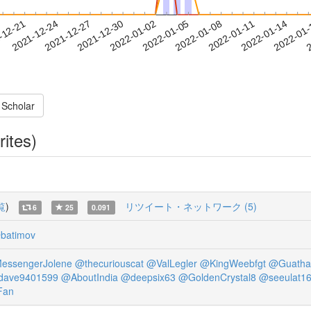
2022-01-11
2022-01-14
2022-01
-12-21
2
2021-12-24
2021-12-27
2021-12-30
2022-01-02
2022-01-05
2022-01-08
 Scholar
rites)
覧
)
リツイート・ネットワーク (5)
6
25
0.091
batimov
essengerJolene
@thecuriouscat
@ValLegler
@KingWeebfgt
@Guatha
ave9401599
@AboutIndia
@deepsix63
@GoldenCrystal8
@seeulat1
Fan