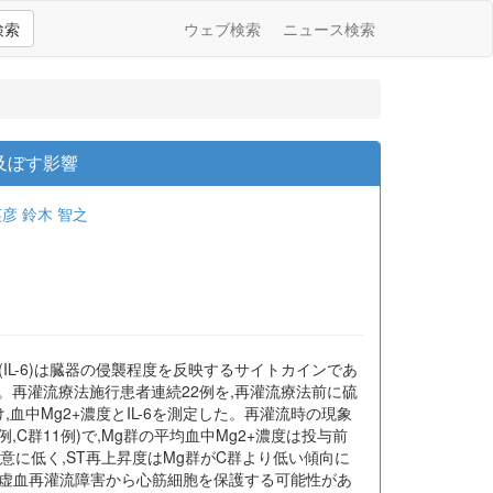
検索
ウェブ検索
ニュース検索
及ぼす影響
英彦
鈴木 智之
(IL-6)は臓器の侵襲程度を反映するサイトカインであ
た。再灌流療法施行患者連続22例を,再灌流療法前に硫
付け,血中Mg2+濃度とIL-6を測定した。再灌流時の現象
C群11例)で,Mg群の平均血中Mg2+濃度は投与前
より有意に低く,ST再上昇度はMg群がC群より低い傾向に
は,虚血再灌流障害から心筋細胞を保護する可能性があ