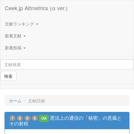
Ceek.jp Altmetrics (α ver.)
文献ランキング
新着文献
新着投稿
検索
ホーム
文献詳細
憲法上の通信の「秘密」の意義と
7
0
0
0
OA
その射程