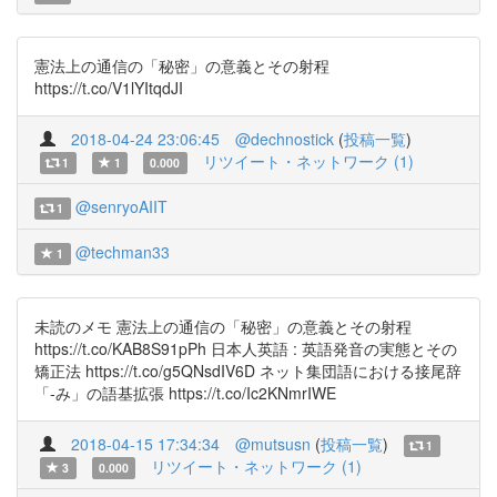
憲法上の通信の「秘密」の意義とその射程
https://t.co/V1lYItqdJI
2018-04-24 23:06:45
@dechnostick
(
投稿一覧
)
リツイート・ネットワーク (1)
1
1
0.000
@senryoAIIT
1
@techman33
1
未読のメモ 憲法上の通信の「秘密」の意義とその射程
https://t.co/KAB8S91pPh 日本人英語 : 英語発音の実態とその
矯正法 https://t.co/g5QNsdIV6D ネット集団語における接尾辞
「-み」の語基拡張 https://t.co/Ic2KNmrIWE
2018-04-15 17:34:34
@mutsusn
(
投稿一覧
)
1
リツイート・ネットワーク (1)
3
0.000