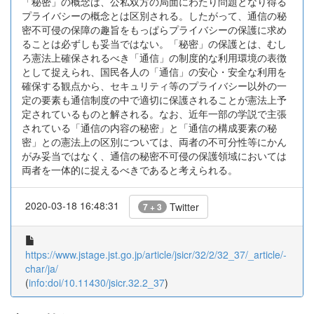
「秘密」の概念は、公私双方の局面にわたり問題となり得る
プライバシーの概念とは区別される。したがって、通信の秘
密不可侵の保障の趣旨をもっぱらプライバシーの保護に求め
ることは必ずしも妥当ではない。「秘密」の保護とは、むし
ろ憲法上確保されるべき「通信」の制度的な利用環境の表徴
として捉えられ、国民各人の「通信」の安心・安全な利用を
確保する観点から、セキュリティ等のプライバシー以外の一
定の要素も通信制度の中で適切に保護されることが憲法上予
定されているものと解される。なお、近年一部の学説で主張
されている「通信の内容の秘密」と「通信の構成要素の秘
密」との憲法上の区別については、両者の不可分性等にかん
がみ妥当ではなく、通信の秘密不可侵の保護領域においては
両者を一体的に捉えるべきであると考えられる。
2020-03-18 16:48:31
Twitter
7 + 3
https://www.jstage.jst.go.jp/article/jsicr/32/2/32_37/_article/-
char/ja/
(
info:doi/10.11430/jsicr.32.2_37
)