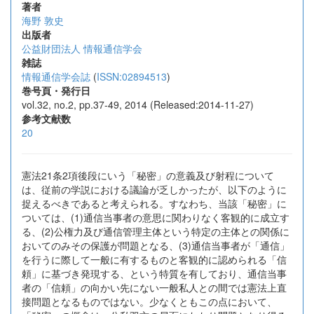
著者
海野 敦史
出版者
公益財団法人 情報通信学会
雑誌
情報通信学会誌
(
ISSN:02894513
)
巻号頁・発行日
vol.32, no.2, pp.37-49, 2014 (Released:2014-11-27)
参考文献数
20
憲法21条2項後段にいう「秘密」の意義及び射程について
は、従前の学説における議論が乏しかったが、以下のように
捉えるべきであると考えられる。すなわち、当該「秘密」に
ついては、(1)通信当事者の意思に関わりなく客観的に成立す
る、(2)公権力及び通信管理主体という特定の主体との関係に
おいてのみその保護が問題となる、(3)通信当事者が「通信」
を行うに際して一般に有するものと客観的に認められる「信
頼」に基づき発現する、という特質を有しており、通信当事
者の「信頼」の向かい先にない一般私人との間では憲法上直
接問題となるものではない。少なくともこの点において、