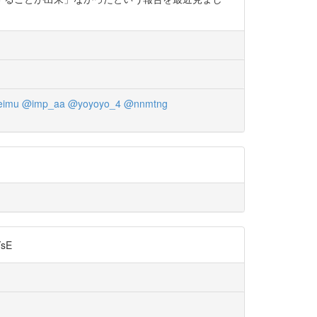
eimu
@imp_aa
@yoyoyo_4
@nnmtng
sE