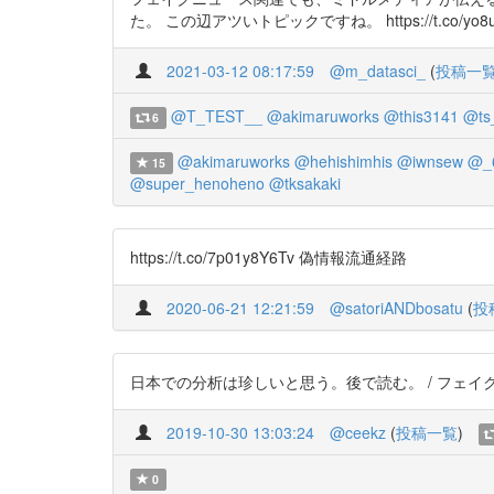
た。 この辺アツいトピックですね。 https://t.co/yo8ueVv9
2021-03-12 08:17:59
@m_datasci_
(
投稿一
@T_TEST__
@akimaruworks
@this3141
@ts
6
@akimaruworks
@hehishimhis
@iwnsew
@_
15
@super_henoheno
@tksakaki
https://t.co/7p01y8Y6Tv 偽情報流通経路
2020-06-21 12:21:59
@satoriANDbosatu
(
投
日本での分析は珍しいと思う。後で読む。 / フェイクニュー
2019-10-30 13:03:24
@ceekz
(
投稿一覧
)
0