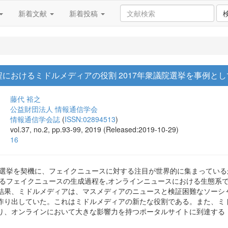
新着文献
新着投稿
におけるミドルメディアの役割 2017年衆議院選挙を事例とし
藤代 裕之
公益財団法人 情報通信学会
情報通信学会誌
(
ISSN:02894513
)
vol.37, no.2, pp.93-99, 2019 (Released:2019-10-29)
16
統領選挙を契機に、フェイクニュースに対する注目が世界的に集まってい
けるフェイクニュースの生成過程を,オンラインニュースにおける生態系
結果、ミドルメディアは、マスメディアのニュースと検証困難なソーシ
作り出していた。これはミドルメディアの新たな役割である。また、ミ
り、オンラインにおいて大きな影響力を持つポータルサイトに到達する