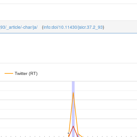
_93/_article/-char/ja/
(
info:doi/10.11430/jsicr.37.2_93
)
Twitter (RT)
*
*