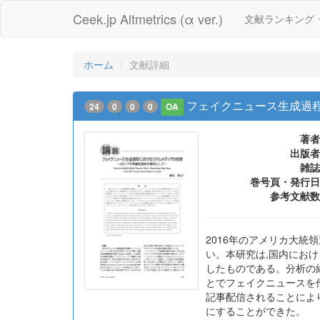
Ceek.jp Altmetrics (α ver.)
文献ランキング
ホーム
文献詳細
フェイクニュース生成過程
24
0
0
0
OA
著者
出版者
雑誌
巻号頁・発行日
参考文献数
2016年のアメリカ大
い。本研究は,国内にお
したものである。分析の
とでフェイクニュースを
記事配信されることによ
にすることができた。