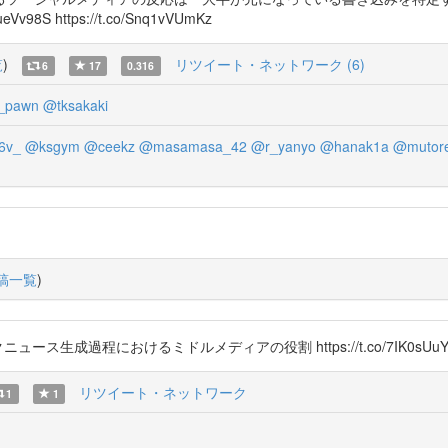
8S https://t.co/Snq1vVUmKz
覧
)
リツイート・ネットワーク (6)
6
17
0.316
_pawn
@tksakaki
6v_
@ksgym
@ceekz
@masamasa_42
@r_yanyo
@hanak1a
@mutor
稿一覧
)
ス生成過程におけるミドルメディアの役割 https://t.co/7IK0sUuY
リツイート・ネットワーク
1
1