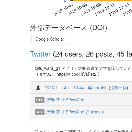
0
2019-10-08
2019-10-11
2019-10-14
2019
2019-10-02
2019-10-05
外部データベース (DOI)
Google Scholar
Twitter
(24 users, 26 posts, 45 fa
@fujiwara_g1 アメリカ大統領選でデマを
りますね。 https://t.co/xHlVaFet2K
2023-11-14 11:30:44
@maruirin
(
投稿一覧
)
@5lgZFkHBPwxAine
1
@5lgZFkHBPwxAine
@niiboshi
2
フェイクニュース関連でも、ミドルメディアが伝え