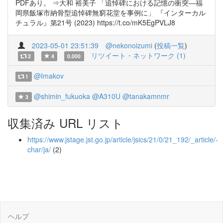
PDFあり。 ⇒大和 裕美子 「追悼碑における記憶の衝突―福
岡県飯塚市納骨型追悼碑無窮花堂を事例に」 『インターカル
チュラル』第21号 (2023) https://t.co/mK5EgPVLJ8
2023-05-01 23:51:39
@nekonoizumi
(
投稿一覧
)
リツイート・ネットワーク (1)
2
4
0.000
@Imakov
1
@shimin_fukuoka
@A310U
@tanakamnmr
3
収集済み URL リスト
https://www.jstage.jst.go.jp/article/jsics/21/0/21_192/_article/-
char/ja/
(2)
ヘルプ