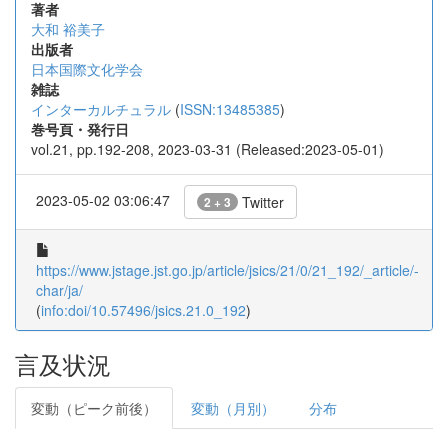
著者
大和 裕美子
出版者
日本国際文化学会
雑誌
インターカルチュラル
(
ISSN:13485385
)
巻号頁・発行日
vol.21, pp.192-208, 2023-03-31 (Released:2023-05-01)
2023-05-02 03:06:47
Twitter
2 + 3
https://www.jstage.jst.go.jp/article/jsics/21/0/21_192/_article/-
char/ja/
(
info:doi/10.57496/jsics.21.0_192
)
言及状況
変動（ピーク前後）
変動（月別）
分布