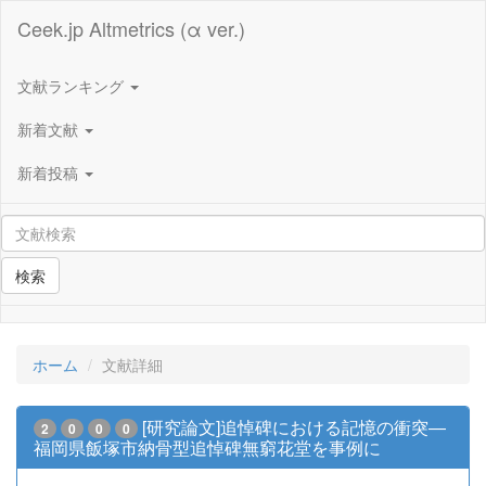
Ceek.jp Altmetrics (α ver.)
文献ランキング
新着文献
新着投稿
検索
ホーム
文献詳細
[研究論文]追悼碑における記憶の衝突―
2
0
0
0
福岡県飯塚市納骨型追悼碑無窮花堂を事例に