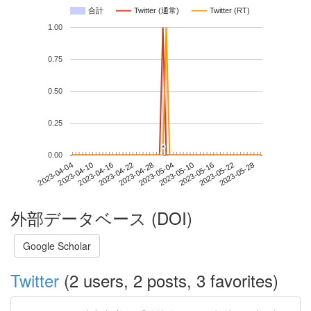
合計
Twitter (通常)
Twitter (RT)
1.00
0.75
0.50
0.25
*
*
0.00
2023-05-22
2023-04-04
2023-04-22
2023-05-10
2023-05-28
2023-04-10
2023-04-28
2023-05-16
2023-04-16
2023-05-04
外部データベース (DOI)
Google Scholar
Twitter
(2 users, 2 posts, 3 favorites)