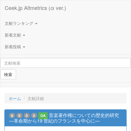
Ceek.jp Altmetrics (α ver.)
文献ランキング
新着文献
新着投稿
検索
ホーム
文献詳細
音楽著作権についての歴史的研究
8
0
0
0
OA
—革命期から19 世紀のフランスを中心に—