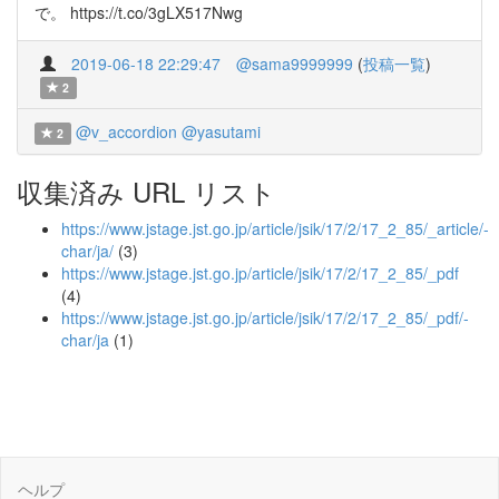
で。 https://t.co/3gLX517Nwg
2019-06-18 22:29:47
@sama9999999
(
投稿一覧
)
2
@v_accordion
@yasutami
2
収集済み URL リスト
https://www.jstage.jst.go.jp/article/jsik/17/2/17_2_85/_article/-
char/ja/
(3)
https://www.jstage.jst.go.jp/article/jsik/17/2/17_2_85/_pdf
(4)
https://www.jstage.jst.go.jp/article/jsik/17/2/17_2_85/_pdf/-
char/ja
(1)
ヘルプ