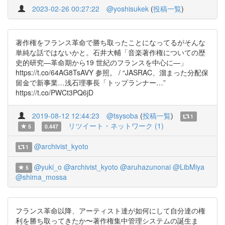
2023-02-26 00:27:22
@yoshisukek
(
投稿一覧
)
著作権をフランス革命で勝ち取ったことになってるがそんな
単純な話ではないかと。石井大輔「音楽著作権についての歴
史的研究—革命期から19 世紀のフランスを中心に—」
https://t.co/64AG8TsAVY 参照。 / “JASRAC、溜まった分配保
留金で新事業…浅石理事長「トップランナー…”
https://t.co/PWCt3PQ6jD
2019-08-12 12:44:23
@tsysoba
(
投稿一覧
)
1
リツイート・ネットワーク (1)
5
0.447
@archivist_kyoto
1
@yuki_o
@archivist_kyoto
@aruhazunonai
@LibMiya
5
@shima_mossa
フランス革命以降、アーティスト達が如何にして自分達の権
利を勝ち取ってきたか〜著作権集中管理システムの誕生ま