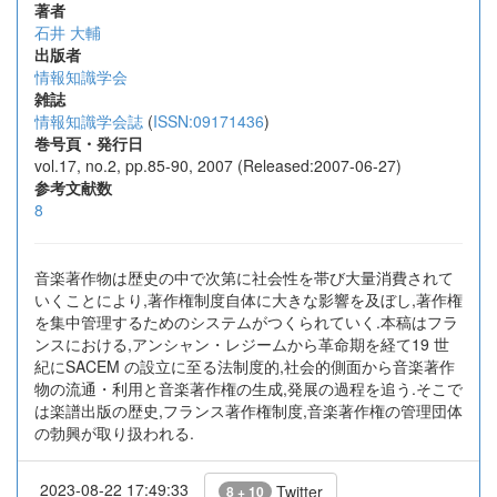
著者
石井 大輔
出版者
情報知識学会
雑誌
情報知識学会誌
(
ISSN:09171436
)
巻号頁・発行日
vol.17, no.2, pp.85-90, 2007 (Released:2007-06-27)
参考文献数
8
音楽著作物は歴史の中で次第に社会性を帯び大量消費されて
いくことにより,著作権制度自体に大きな影響を及ぼし,著作権
を集中管理するためのシステムがつくられていく.本稿はフラ
ンスにおける,アンシャン・レジームから革命期を経て19 世
紀にSACEM の設立に至る法制度的,社会的側面から音楽著作
物の流通・利用と音楽著作権の生成,発展の過程を追う.そこで
は楽譜出版の歴史,フランス著作権制度,音楽著作権の管理団体
の勃興が取り扱われる.
2023-08-22 17:49:33
Twitter
8 + 10