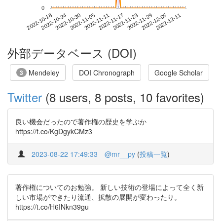
0
2022-12-05
2022-10-18
2022-11-05
2022-11-23
2022-12-11
2022-10-24
2022-11-11
2022-11-29
2022-10-30
2022-11-17
外部データベース (DOI)
Mendeley
DOI Chronograph
Google Scholar
3
Twitter
(8 users, 8 posts, 10 favorites)
良い機会だったので著作権の歴史を学ぶか
https://t.co/KgDgykCMz3
2023-08-22 17:49:33
@mr__py
(
投稿一覧
)
著作権についてのお勉強。 新しい技術の登場によって全く新
しい市場ができたり流通、拡散の展開が変わったり。
https://t.co/H6INkn39gu